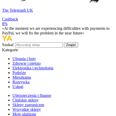
The Telegraph UK
Cashback
8%
«At the moment we are experiencing difficulties with payments to
PayPal, we will fix the problem in the near future»
Szukać
Znajść
Kategorie
Ubrania i buty
Zdrowie i piękno
Elektronika i technologia
Podróże
Mieszkania
Rozrywka
Usługi
Ubezpieczenia i finanse
Chińskie sklepy
Sklepy zagraniczne
Wszystkie sklepy
Moje ulubione