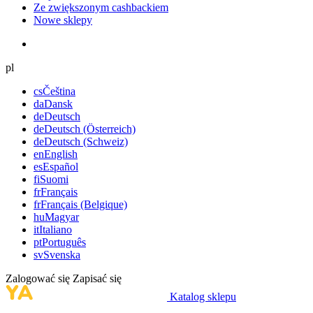
Ze zwiększonym cashbackiem
Nowe sklepy
pl
cs
Čeština
da
Dansk
de
Deutsch
de
Deutsch (Österreich)
de
Deutsch (Schweiz)
en
English
es
Español
fi
Suomi
fr
Français
fr
Français (Belgique)
hu
Magyar
it
Italiano
pt
Português
sv
Svenska
Zalogować się
Zapisać się
Katalog sklepu