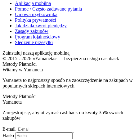
Aplikacja mobilna
Pomoc / Często zadawane pytania
Umowa użytkownika
Polityka prywatności
Jak działa zwrot pieniędzy
Zasady zakupów
Program lojalnościowy
Śledzenie przesyłki
Zainstaluj naszą aplikację mobilną
© 2015 - 2026 «Yamaneta» —
bezpieczna usługa cashback
Metody Płatności
Witamy w
Ya
maneta
Yamaneta to najprostszy sposób na zaoszczędzenie na zakupach w
popularnych sklepach internetowych
Metody Płatności
Ya
maneta
Zarejestruj się, aby otrzymać cashback do kwoty
35%
swoich
zakupów
E-mail
Hasło