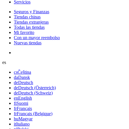
Servicios
Seguros y Finanzas
Tiendas chinas
Tiendas extranjeras
Todas las tiendas
Mi favorito
Con un mayor reembolso
Nuevas tiendas
es
cs
Čeština
da
Dansk
de
Deutsch
de
Deutsch (Österreich)
de
Deutsch (Schweiz)
en
English
fi
Suomi
fr
Français
fr
Français (Belgique)
hu
Magyar
it
Italiano