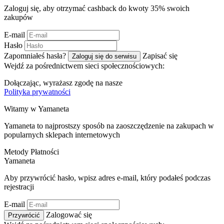
Zaloguj się, aby otrzymać cashback do kwoty
35%
swoich
zakupów
E-mail
Hasło
Zapomniałeś hasła?
Zapisać się
Zaloguj się do serwisu
Wejdź za pośrednictwem sieci społecznościowych:
Dołączając, wyrażasz zgodę na nasze
Polityka prywatności
Witamy w
Ya
maneta
Yamaneta to najprostszy sposób na zaoszczędzenie na zakupach w
popularnych sklepach internetowych
Metody Płatności
Ya
maneta
Aby przywrócić hasło, wpisz adres e-mail, który podałeś podczas
rejestracji
E-mail
Zalogować się
Przywrócić