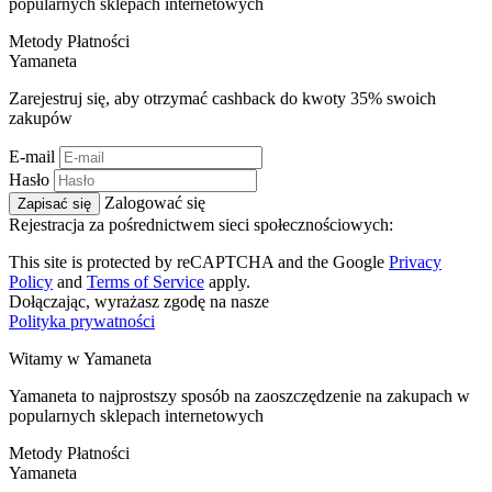
popularnych sklepach internetowych
Metody Płatności
Ya
maneta
Zarejestruj się, aby otrzymać cashback do kwoty
35%
swoich
zakupów
E-mail
Hasło
Zalogować się
Zapisać się
Rejestracja za pośrednictwem sieci społecznościowych:
This site is protected by reCAPTCHA and the Google
Privacy
Policy
and
Terms of Service
apply.
Dołączając, wyrażasz zgodę na nasze
Polityka prywatności
Witamy w
Ya
maneta
Yamaneta to najprostszy sposób na zaoszczędzenie na zakupach w
popularnych sklepach internetowych
Metody Płatności
Ya
maneta