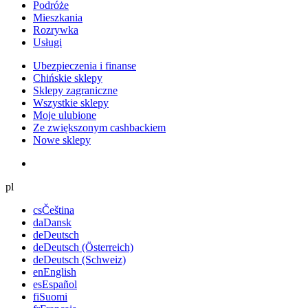
Podróże
Mieszkania
Rozrywka
Usługi
Ubezpieczenia i finanse
Chińskie sklepy
Sklepy zagraniczne
Wszystkie sklepy
Moje ulubione
Ze zwiększonym cashbackiem
Nowe sklepy
pl
cs
Čeština
da
Dansk
de
Deutsch
de
Deutsch (Österreich)
de
Deutsch (Schweiz)
en
English
es
Español
fi
Suomi