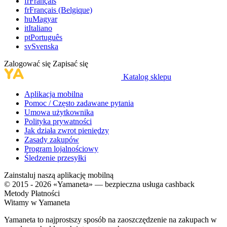
fr
Français
fr
Français (Belgique)
hu
Magyar
it
Italiano
pt
Português
sv
Svenska
Zalogować się
Zapisać się
Katalog sklepu
Aplikacja mobilna
Pomoc / Często zadawane pytania
Umowa użytkownika
Polityka prywatności
Jak działa zwrot pieniędzy
Zasady zakupów
Program lojalnościowy
Śledzenie przesyłki
Zainstaluj naszą aplikację mobilną
© 2015 - 2026 «Yamaneta» —
bezpieczna usługa cashback
Metody Płatności
Witamy w
Ya
maneta
Yamaneta to najprostszy sposób na zaoszczędzenie na zakupach w