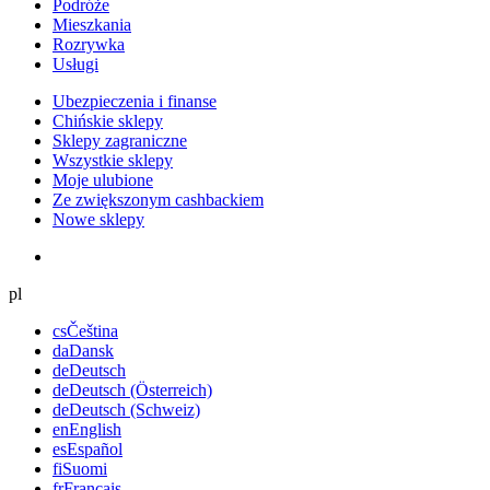
Podróże
Mieszkania
Rozrywka
Usługi
Ubezpieczenia i finanse
Chińskie sklepy
Sklepy zagraniczne
Wszystkie sklepy
Moje ulubione
Ze zwiększonym cashbackiem
Nowe sklepy
pl
cs
Čeština
da
Dansk
de
Deutsch
de
Deutsch (Österreich)
de
Deutsch (Schweiz)
en
English
es
Español
fi
Suomi
fr
Français