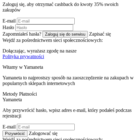
Zaloguj się, aby otrzymać cashback do kwoty
35%
swoich
zakupów
E-mail
Hasło
Zapomniałeś hasła?
Zapisać się
Zaloguj się do serwisu
Wejdź za pośrednictwem sieci społecznościowych:
Dołączając, wyrażasz zgodę na nasze
Polityka prywatności
Witamy w
Ya
maneta
Yamaneta to najprostszy sposób na zaoszczędzenie na zakupach w
popularnych sklepach internetowych
Metody Płatności
Ya
maneta
Aby przywrócić hasło, wpisz adres e-mail, który podałeś podczas
rejestracji
E-mail
Zalogować się
Przywrócić
Wejdź za pośrednictwem sieci społecznościowych: