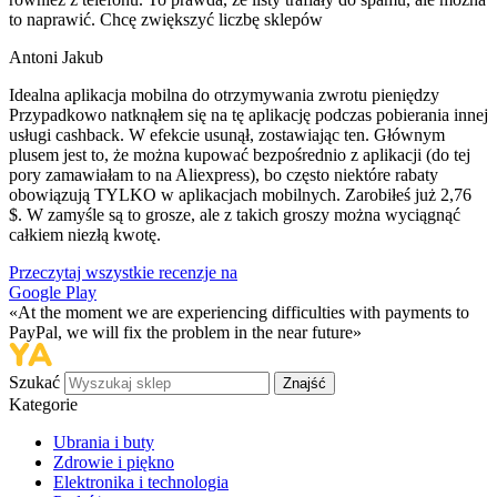
to naprawić. Chcę zwiększyć liczbę sklepów
Antoni Jakub
Idealna aplikacja mobilna do otrzymywania zwrotu pieniędzy
Przypadkowo natknąłem się na tę aplikację podczas pobierania innej
usługi cashback. W efekcie usunął, zostawiając ten. Głównym
plusem jest to, że można kupować bezpośrednio z aplikacji (do tej
pory zamawiałam to na Aliexpress), bo często niektóre rabaty
obowiązują TYLKO w aplikacjach mobilnych. Zarobiłeś już 2,76
$. W zamyśle są to grosze, ale z takich groszy można wyciągnąć
całkiem niezłą kwotę.
Przeczytaj wszystkie recenzje na
Google Play
«At the moment we are experiencing difficulties with payments to
PayPal, we will fix the problem in the near future»
Szukać
Znajść
Kategorie
Ubrania i buty
Zdrowie i piękno
Elektronika i technologia