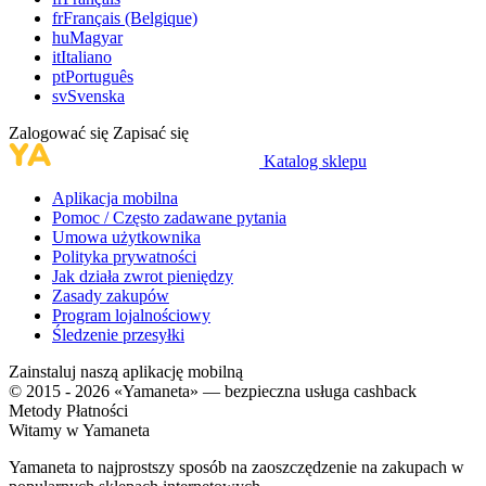
fr
Français (Belgique)
hu
Magyar
it
Italiano
pt
Português
sv
Svenska
Zalogować się
Zapisać się
Katalog sklepu
Aplikacja mobilna
Pomoc / Często zadawane pytania
Umowa użytkownika
Polityka prywatności
Jak działa zwrot pieniędzy
Zasady zakupów
Program lojalnościowy
Śledzenie przesyłki
Zainstaluj naszą aplikację mobilną
© 2015 - 2026 «Yamaneta» —
bezpieczna usługa cashback
Metody Płatności
Witamy w
Ya
maneta
Yamaneta to najprostszy sposób na zaoszczędzenie na zakupach w