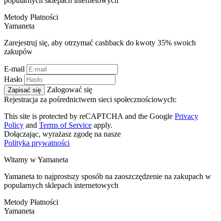
popularnych sklepach internetowych
Metody Płatności
Ya
maneta
Zarejestruj się, aby otrzymać cashback do kwoty
35%
swoich
zakupów
E-mail
Hasło
Zalogować się
Zapisać się
Rejestracja za pośrednictwem sieci społecznościowych:
This site is protected by reCAPTCHA and the Google
Privacy
Policy
and
Terms of Service
apply.
Dołączając, wyrażasz zgodę na nasze
Polityka prywatności
Witamy w
Ya
maneta
Yamaneta to najprostszy sposób na zaoszczędzenie na zakupach w
popularnych sklepach internetowych
Metody Płatności
Ya
maneta