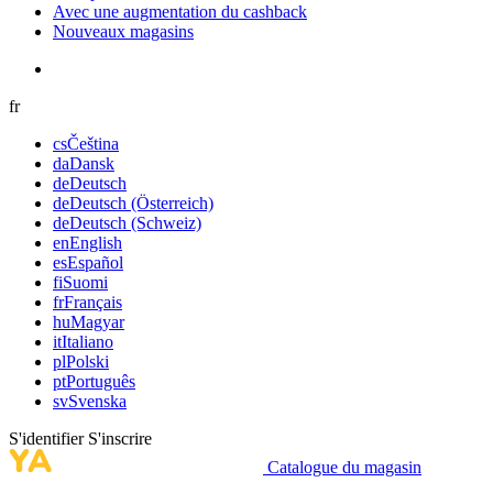
Avec une augmentation du cashback
Nouveaux magasins
fr
cs
Čeština
da
Dansk
de
Deutsch
de
Deutsch (Österreich)
de
Deutsch (Schweiz)
en
English
es
Español
fi
Suomi
fr
Français
hu
Magyar
it
Italiano
pl
Polski
pt
Português
sv
Svenska
S'identifier
S'inscrire
Catalogue du magasin