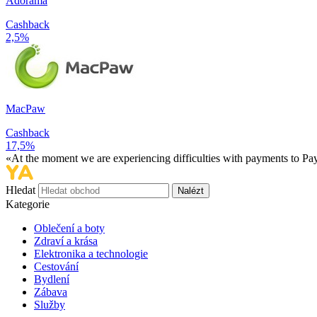
Adorama
Cashback
2,5%
MacPaw
Cashback
17,5%
«At the moment we are experiencing difficulties with payments to PayP
Hledat
Nalézt
Kategorie
Oblečení a boty
Zdraví a krása
Elektronika a technologie
Cestování
Bydlení
Zábava
Služby