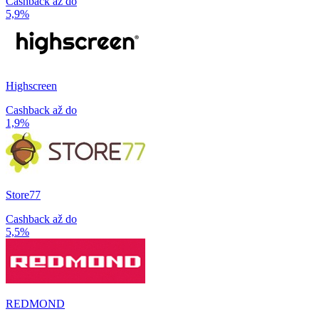
Cashback až do
5,9%
Highscreen
Cashback až do
1,9%
Store77
Cashback až do
5,5%
REDMOND