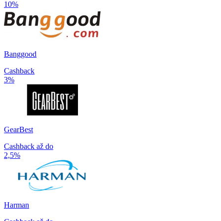
10%
Banggood
Cashback
3%
GearBest
Cashback až do
2,5%
Harman