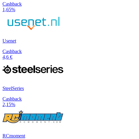
Cashback
1,65%
Usenet
Cashback
4,6 €
SteelSeries
Cashback
2,15%
RCmoment