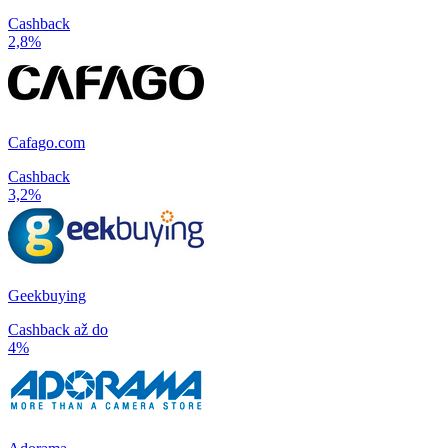
Cashback
2,8%
Cafago.com
Cashback
3,2%
Geekbuying
Cashback až do
4%