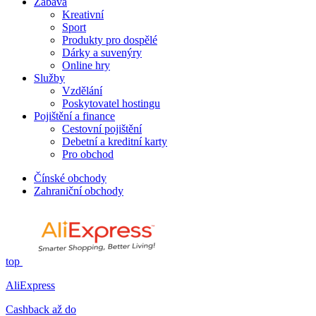
Zábava
Kreativní
Sport
Produkty pro dospělé
Dárky a suvenýry
Online hry
Služby
Vzdělání
Poskytovatel hostingu
Pojištění a finance
Cestovní pojištění
Debetní a kreditní karty
Pro obchod
Čínské obchody
Zahraniční obchody
top
AliExpress
Cashback až do