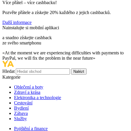
Více přátel – více cashbacku!
Pozvěte přátele a získejte
20%
každého z jejich cashbacků.
Další informace
Nainstalujte si mobilní aplikaci
a snadno získejte cashback
ze svého smartphonu
«At the moment we are experiencing difficulties with payments to
PayPal, we will fix the problem in the near future»
Hledat
Nalézt
Kategorie
Oblečení a boty
Zdraví a krása
Elektronika a technologie
Cestování
Bydlení
Zábava
Služby
Pojištění a finance