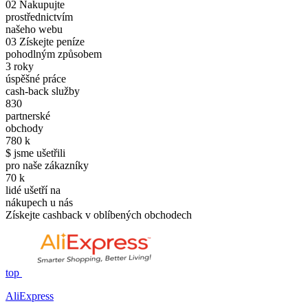
02
Nakupujte
prostřednictvím
našeho webu
03
Získejte peníze
pohodlným způsobem
3
roky
úspěšné práce
cash-back služby
830
partnerské
obchody
780
k
$ jsme ušetřili
pro naše zákazníky
70
k
lidé ušetří na
nákupech u nás
Získejte cashback v oblíbených obchodech
top
AliExpress