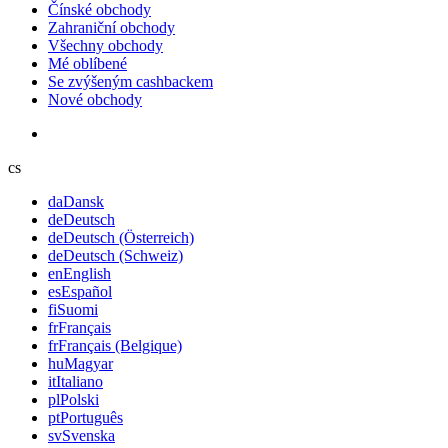
Čínské obchody
Zahraniční obchody
Všechny obchody
Mé oblíbené
Se zvýšeným cashbackem
Nové obchody
cs
da
Dansk
de
Deutsch
de
Deutsch (Österreich)
de
Deutsch (Schweiz)
en
English
es
Español
fi
Suomi
fr
Français
fr
Français (Belgique)
hu
Magyar
it
Italiano
pl
Polski
pt
Português
sv
Svenska