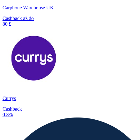
Carphone Warehouse UK
Cashback až do
80 £
Currys
Cashback
0,8%