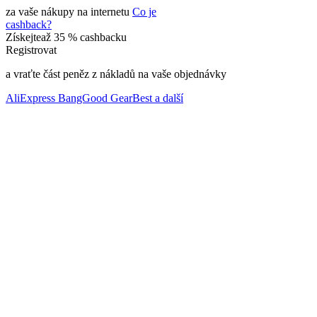
za vaše nákupy
na internetu
Co je
cashback?
Získejte
až
35 %
cashbacku
Registrovat
a vraťte část peněz z nákladů na vaše objednávky
AliExpress
BangGood
GearBest
a další