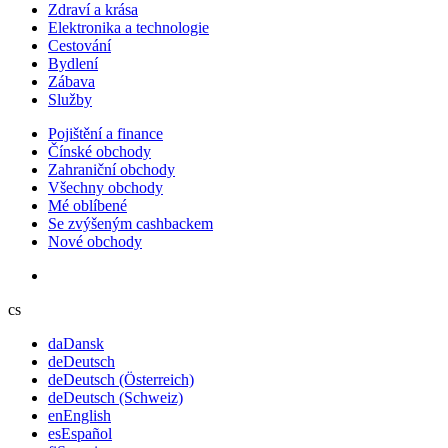
Zdraví a krása
Elektronika a technologie
Cestování
Bydlení
Zábava
Služby
Pojištění a finance
Čínské obchody
Zahraniční obchody
Všechny obchody
Mé oblíbené
Se zvýšeným cashbackem
Nové obchody
cs
da
Dansk
de
Deutsch
de
Deutsch (Österreich)
de
Deutsch (Schweiz)
en
English
es
Español