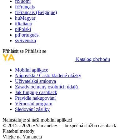
fi
Suomi
fr
Français
fr
Français (Belgique)
hu
Magyar
it
Italiano
pl
Polski
pt
Português
sv
Svenska
Přihlásit se
Přihlásit se
Katalog obchodu
Mobilní aplikace
Nápověda / Často kladené otázky
Uživatelská smlouva
Zásady ochrany osobních údajů
Jak funguje cashback
Pravidla nakupování
Věrnostní program
Sledování zásilky
Nainstalujte si naši mobilní aplikaci
© 2015 - 2026 «Yamaneta» —
bezpečná služba cashback
Platební metody
Vítejte na
Ya
maneta