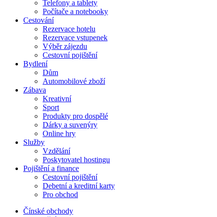
Telefony a tablety
Počítače a notebooky
Cestování
Rezervace hotelu
Rezervace vstupenek
Výběr zájezdu
Cestovní pojištění
Bydlení
Dům
Automobilové zboží
Zábava
Kreativní
Sport
Produkty pro dospělé
Dárky a suvenýry
Online hry
Služby
Vzdělání
Poskytovatel hostingu
Pojištění a finance
Cestovní pojištění
Debetní a kreditní karty
Pro obchod
Čínské obchody