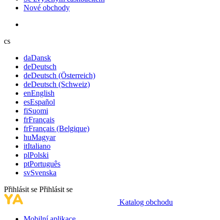
Nové obchody
cs
da
Dansk
de
Deutsch
de
Deutsch (Österreich)
de
Deutsch (Schweiz)
en
English
es
Español
fi
Suomi
fr
Français
fr
Français (Belgique)
hu
Magyar
it
Italiano
pl
Polski
pt
Português
sv
Svenska
Přihlásit se
Přihlásit se
Katalog obchodu
Mobilní aplikace