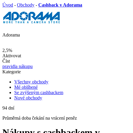
Úvod
-
Obchody
-
Cashback v Adorama
Adorama
2,5%
Aktivovat
Číst
pravidla nákupu
Kategorie
Všechny obchody
Mé oblíbené
Se zvýšeným cashbackem
Nové obchody
94
dní
Průměrná
doba čekání na vrácení peněz
Nákupy s cashbackem v