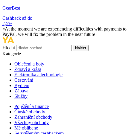
GearBest
Cashback až do
2,5%
«At the moment we are experiencing difficulties with payments to
PayPal, we will fix the problem in the near future»
Hledat
Nalézt
Kategorie
Oblečení a boty
Zdraví a krása
Elektronika a technologie
Cestování
Bydlení
Zábava
Služby
Pojištění a finance
Čínské obchody
Zahraniční obchody
Všechny obchody
Mé oblíbené
Se zvýšeným cashbackem