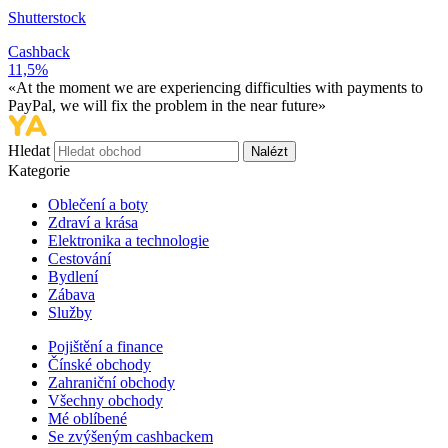
Shutterstock
Cashback
11,5%
«At the moment we are experiencing difficulties with payments to
PayPal, we will fix the problem in the near future»
Hledat
Nalézt
Kategorie
Oblečení a boty
Zdraví a krása
Elektronika a technologie
Cestování
Bydlení
Zábava
Služby
Pojištění a finance
Čínské obchody
Zahraniční obchody
Všechny obchody
Mé oblíbené
Se zvýšeným cashbackem