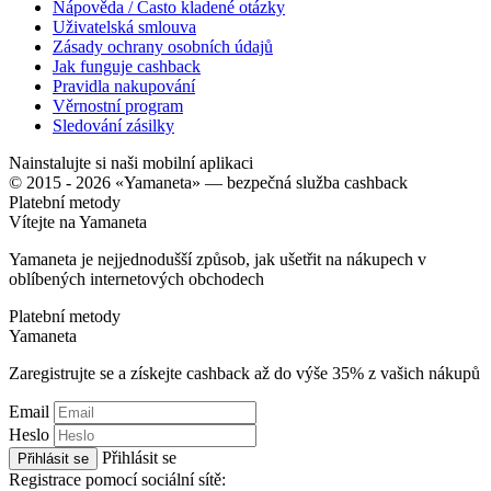
Nápověda / Často kladené otázky
Uživatelská smlouva
Zásady ochrany osobních údajů
Jak funguje cashback
Pravidla nakupování
Věrnostní program
Sledování zásilky
Nainstalujte si naši mobilní aplikaci
© 2015 - 2026 «Yamaneta» —
bezpečná služba cashback
Platební metody
Vítejte na
Ya
maneta
Yamaneta je nejjednodušší způsob, jak ušetřit na nákupech v
oblíbených internetových obchodech
Platební metody
Ya
maneta
Zaregistrujte se a získejte cashback až do výše
35%
z vašich nákupů
Email
Heslo
Přihlásit se
Přihlásit se
Registrace pomocí sociální sítě: