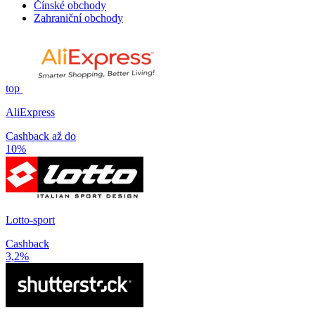
Čínské obchody
Zahraniční obchody
top
AliExpress
Cashback až do
10%
Lotto-sport
Cashback
3,2%