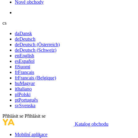
Nové obchody
cs
da
Dansk
de
Deutsch
de
Deutsch (Österreich)
de
Deutsch (Schweiz)
en
English
es
Español
fi
Suomi
fr
Français
fr
Français (Belgique)
hu
Magyar
it
Italiano
pl
Polski
pt
Português
sv
Svenska
Přihlásit se
Přihlásit se
Katalog obchodu
Mobilní aplikace