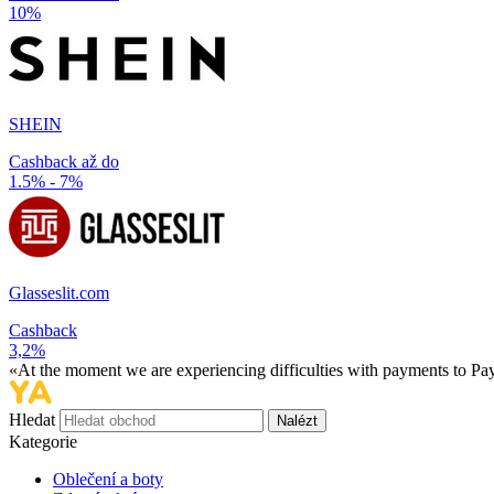
10%
SHEIN
Cashback až do
1.5% - 7%
Glasseslit.com
Cashback
3,2%
«At the moment we are experiencing difficulties with payments to PayP
Hledat
Nalézt
Kategorie
Oblečení a boty