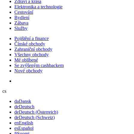
Zdraví a krása
Elektronika a technologie
Cestování
Bydlení
Zábava
Služby
Pojištění a finance
Čínské obchody
Zahraniční obchody
Všechny obchody
Mé oblíbené
Se zvýšeným cashbackem
Nové obchody
cs
da
Dansk
de
Deutsch
de
Deutsch (Österreich)
de
Deutsch (Schweiz)
en
English
es
Español
fi
Suomi