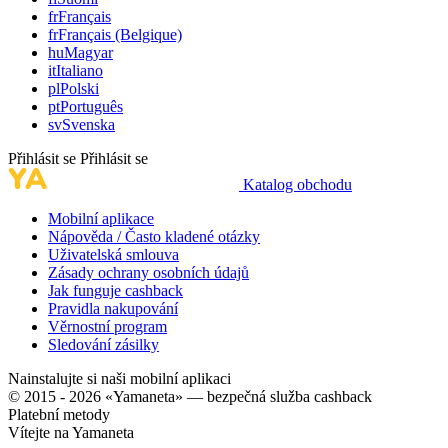
fr
Français
fr
Français (Belgique)
hu
Magyar
it
Italiano
pl
Polski
pt
Português
sv
Svenska
Přihlásit se
Přihlásit se
Katalog obchodu
Mobilní aplikace
Nápověda / Často kladené otázky
Uživatelská smlouva
Zásady ochrany osobních údajů
Jak funguje cashback
Pravidla nakupování
Věrnostní program
Sledování zásilky
Nainstalujte si naši mobilní aplikaci
© 2015 - 2026 «Yamaneta» —
bezpečná služba cashback
Platební metody
Vítejte na
Ya
maneta