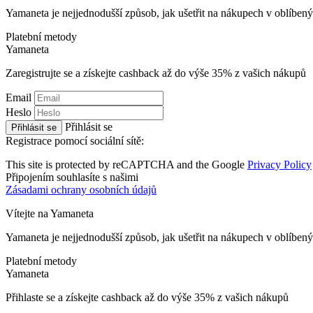
Yamaneta je nejjednodušší způsob, jak ušetřit na nákupech v oblíbe
Platební metody
Ya
maneta
Zaregistrujte se a získejte cashback až do výše
35%
z vašich nákupů
Email
Heslo
Přihlásit se
Přihlásit se
Registrace pomocí sociální sítě:
This site is protected by reCAPTCHA and the Google
Privacy Policy
Připojením souhlasíte s našimi
Zásadami ochrany osobních údajů
Vítejte na
Ya
maneta
Yamaneta je nejjednodušší způsob, jak ušetřit na nákupech v oblíbe
Platební metody
Ya
maneta
Přihlaste se a získejte cashback až do výše
35%
z vašich nákupů