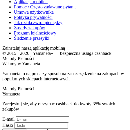
Aplikacja mobilna
Pomoc / Często zadawane pytania
Umowa użytkownika
Polityka prywatności
Jak działa zwrot pieniędzy
Zasady zakupów
Program lojalnościowy
Śledzenie przesyłki
Zainstaluj naszą aplikację mobilną
© 2015 - 2026 «Yamaneta» —
bezpieczna usługa cashback
Metody Płatności
Witamy w
Ya
maneta
Yamaneta to najprostszy sposób na zaoszczędzenie na zakupach w
popularnych sklepach internetowych
Metody Płatności
Ya
maneta
Zarejestruj się, aby otrzymać cashback do kwoty
35%
swoich
zakupów
E-mail
Hasło