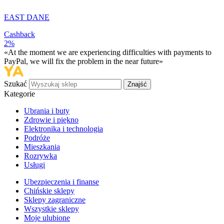
EAST DANE
Cashback
2%
«At the moment we are experiencing difficulties with payments to
PayPal, we will fix the problem in the near future»
Szukać
Znajść
Kategorie
Ubrania i buty
Zdrowie i piękno
Elektronika i technologia
Podróże
Mieszkania
Rozrywka
Usługi
Ubezpieczenia i finanse
Chińskie sklepy
Sklepy zagraniczne
Wszystkie sklepy
Moje ulubione