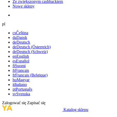
Ze zwiększonym cashbackiem
Nowe sklepy
pl
cs
Čeština
da
Dansk
de
Deutsch
de
Deutsch (Österreich)
de
Deutsch (Schweiz)
en
English
es
Español
fi
Suomi
fr
Français
fr
Français (Belgique)
hu
Magyar
it
Italiano
pt
Português
sv
Svenska
Zalogować się
Zapisać się
Katalog sklepu