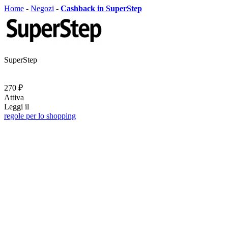
Home
-
Negozi
-
Cashback in SuperStep
SuperStep
270 ₽
Attiva
Leggi il
regole per lo shopping