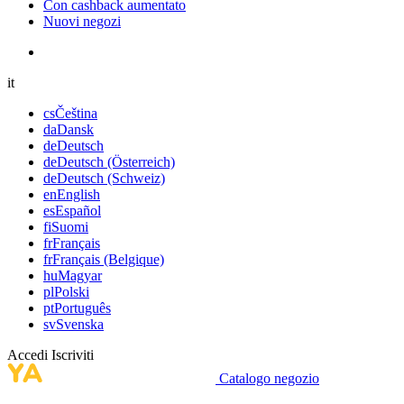
Con cashback aumentato
Nuovi negozi
it
cs
Čeština
da
Dansk
de
Deutsch
de
Deutsch (Österreich)
de
Deutsch (Schweiz)
en
English
es
Español
fi
Suomi
fr
Français
fr
Français (Belgique)
hu
Magyar
pl
Polski
pt
Português
sv
Svenska
Accedi
Iscriviti
Catalogo negozio