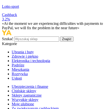
Lotto-sport
Cashback
3,2%
«At the moment we are experiencing difficulties with payments to
PayPal, we will fix the problem in the near future»
Szukać
Znajść
Kategorie
Ubrania i buty
Zdrowie i piękno
Elektronika i technologia
Podróże
Mieszkania
Rozrywka
Usługi
Ubezpieczenia i finanse
Chińskie sklepy
Sklepy zagraniczne
Wszystkie sklepy
Moje ulubione
Ze zwiększonym cashbackiem