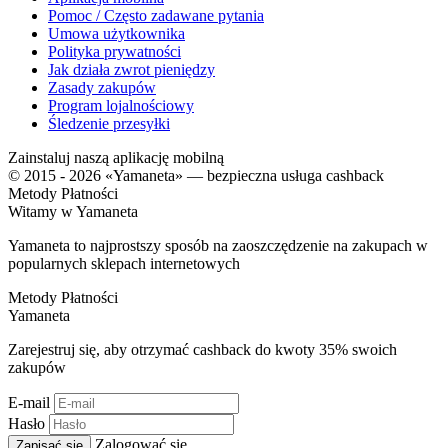
Pomoc / Często zadawane pytania
Umowa użytkownika
Polityka prywatności
Jak działa zwrot pieniędzy
Zasady zakupów
Program lojalnościowy
Śledzenie przesyłki
Zainstaluj naszą aplikację mobilną
© 2015 - 2026 «Yamaneta» —
bezpieczna usługa cashback
Metody Płatności
Witamy w
Ya
maneta
Yamaneta to najprostszy sposób na zaoszczędzenie na zakupach w
popularnych sklepach internetowych
Metody Płatności
Ya
maneta
Zarejestruj się, aby otrzymać cashback do kwoty
35%
swoich
zakupów
E-mail
Hasło
Zalogować się
Zapisać się