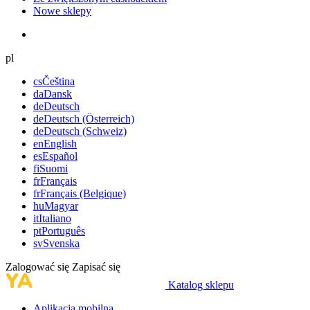
Nowe sklepy
pl
cs
Čeština
da
Dansk
de
Deutsch
de
Deutsch (Österreich)
de
Deutsch (Schweiz)
en
English
es
Español
fi
Suomi
fr
Français
fr
Français (Belgique)
hu
Magyar
it
Italiano
pt
Português
sv
Svenska
Zalogować się
Zapisać się
Katalog sklepu
Aplikacja mobilna