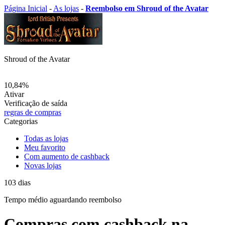
Página Inicial
-
As lojas
-
Reembolso em Shroud of the Avatar
Shroud of the Avatar
10,84%
Ativar
Verificação de saída
regras de compras
Categorias
Todas as lojas
Meu favorito
Com aumento de cashback
Novas lojas
103
dias
Tempo médio
aguardando reembolso
Compras com cashback na