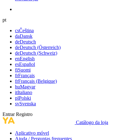
pt
cs
Čeština
da
Dansk
de
Deutsch
de
Deutsch (Österreich)
de
Deutsch (Schweiz)
en
English
es
Español
fi
Suomi
fr
Français
fr
Français (Belgique)
hu
Magyar
it
Italiano
pl
Polski
sv
Svenska
Entrar
Registro
Catálogo da loja
Aplicativo móvel
Ajuda / Perguntas frequentes