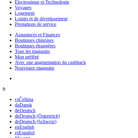
Electronique et Technologie
Voyages
Logement
Loisirs et de divertissement
Prestations de service
Assurances et Finances
Boutiques chinoises
Boutiques étrangères
Tous les magasins
Mon préféré
Avec une augmentation du cashback
Nouveaux magasins
fr
cs
Čeština
da
Dansk
de
Deutsch
de
Deutsch (Österreich)
de
Deutsch (Schweiz)
en
English
es
Español