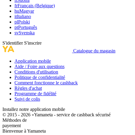
fi
Suomi
fr
Français (Belgique)
hu
Magyar
it
Italiano
pl
Polski
pt
Português
sv
Svenska
S'identifier
S'inscrire
Catalogue du magasin
Application mobile
Aide / Foire aux questions
Conditions d'utilisation
Politique de confidentialité
Comment fonctionne le cashback
Règles d'achat
Programme de fidélité
Suivi de colis
Installez notre application mobile
© 2015 - 2026 «Yamaneta -
service de cashback sécurisé
Méthodes de
payement
Bienvenue à
Ya
maneta