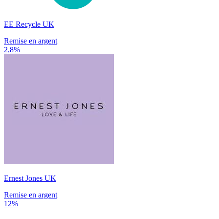
EE Recycle UK
Remise en argent
2,8%
Ernest Jones UK
Remise en argent
12%