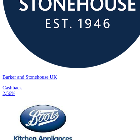
Barker and Stonehouse UK
Cashback
2,56%