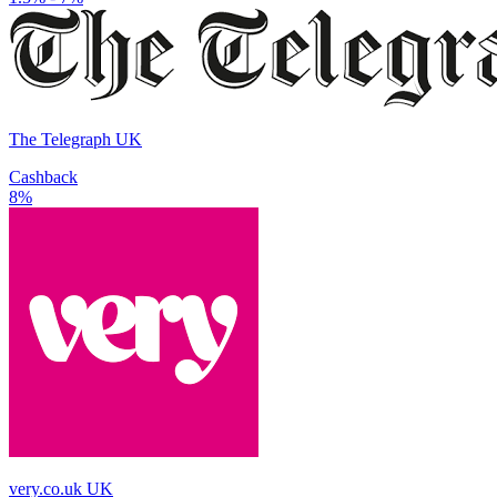
The Telegraph UK
Cashback
8%
very.co.uk UK