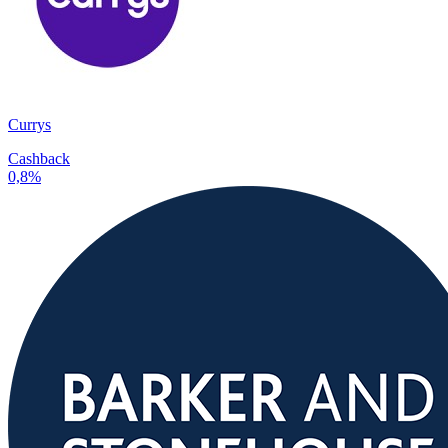
Currys
Cashback
0,8%