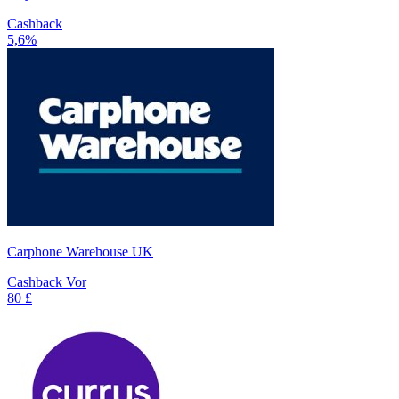
Cashback
5,6%
Carphone Warehouse UK
Cashback Vor
80 £