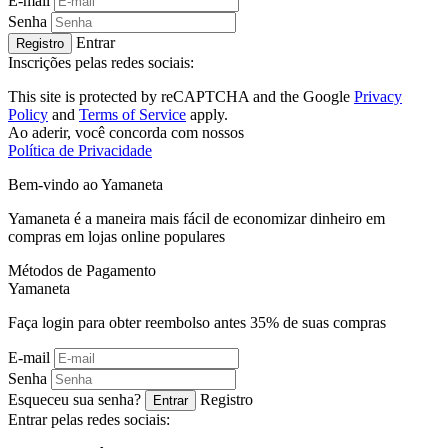
E-mail
Senha
Entrar
Registro
Inscrições pelas redes sociais:
This site is protected by reCAPTCHA and the Google
Privacy
Policy
and
Terms of Service
apply.
Ao aderir, você concorda com nossos
Política de Privacidade
Bem-vindo ao
Ya
maneta
Yamaneta é a maneira mais fácil de economizar dinheiro em
compras em lojas online populares
Métodos de Pagamento
Ya
maneta
Faça login para obter reembolso antes
35%
de suas compras
E-mail
Senha
Esqueceu sua senha?
Registro
Entrar
Entrar pelas redes sociais: