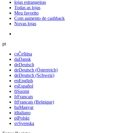
lojas estrangeiras
Todas as lojas
Meu favorito
Com aumento de cashback
Novas lojas
pt
cs
Čeština
da
Dansk
de
Deutsch
de
Deutsch (Österreich)
de
Deutsch (Schweiz)
en
English
es
Español
fi
Suomi
fr
Français
fr
Français (Belgique)
hu
Magyar
it
Italiano
pl
Polski
sv
Svenska