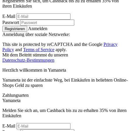
Registrieren Sie sich, um Cashback bis zu zu erhalten
35%
von
ihren Einkäufen
E-Mail
Passwort
Anmelden
Registrieren
Anmeldung über soziale Netzwerke:
This site is protected by reCAPTCHA and the Google
Privacy
Policy
and
Terms of Service
apply.
Mit dem Beitritt stimmst du unseren
Datenschutz-Bestimmungen
Herzlich willkommen in
Ya
maneta
Yamaneta ist der einfachste Weg, bei Einkäufen in beliebten Online-
Shops Geld zu sparen
Zahlungsarten
Ya
maneta
Melden Sie sich an, um Cashback bis zu zu erhalten
35%
von ihren
Einkäufen
E-Mail