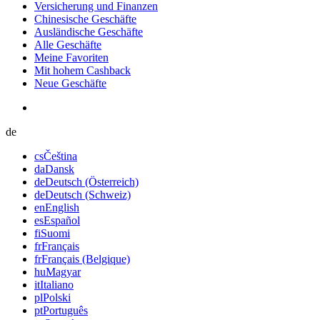
Versicherung und Finanzen
Chinesische Geschäfte
Ausländische Geschäfte
Alle Geschäfte
Meine Favoriten
Mit hohem Cashback
Neue Geschäfte
de
cs
Čeština
da
Dansk
de
Deutsch (Österreich)
de
Deutsch (Schweiz)
en
English
es
Español
fi
Suomi
fr
Français
fr
Français (Belgique)
hu
Magyar
it
Italiano
pl
Polski
pt
Português