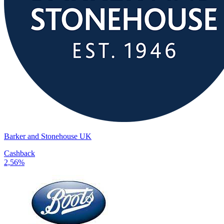
Barker and Stonehouse UK
Cashback
2,56%