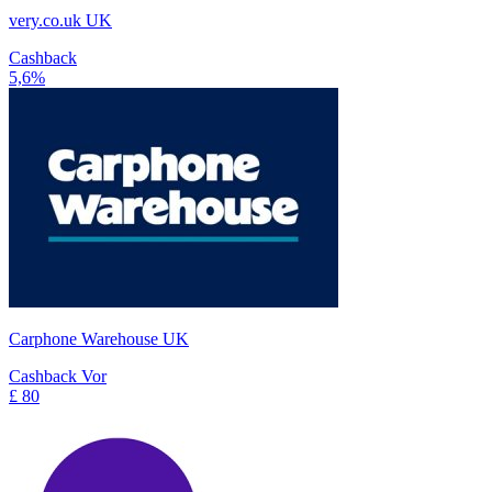
very.co.uk UK
Cashback
5,6%
Carphone Warehouse UK
Cashback Vor
£ 80