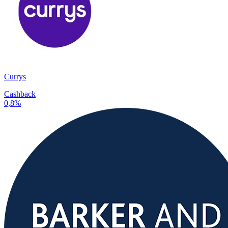
Currys
Cashback
0,8%