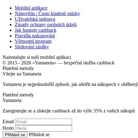
Mobilní aplikace
Nápověda / Často kladené otázky
Uživatelská smlouva
Zásady ochrany osobních údajů
Jak funguje cashback
Pravidla nakupování
Věrnostní program
Sledování zásilky
Nainstalujte si naši mobilní aplikaci
© 2015 - 2026 «Yamaneta» —
bezpečná služba cashback
Platební metody
Vítejte na
Ya
maneta
Yamaneta je nejjednodušší způsob, jak ušetřit na nákupech v oblíbe
Platební metody
Ya
maneta
Zaregistrujte se a získejte cashback až do výše
35%
z vašich nákupů
Email
Heslo
Přihlásit se
Přihlásit se