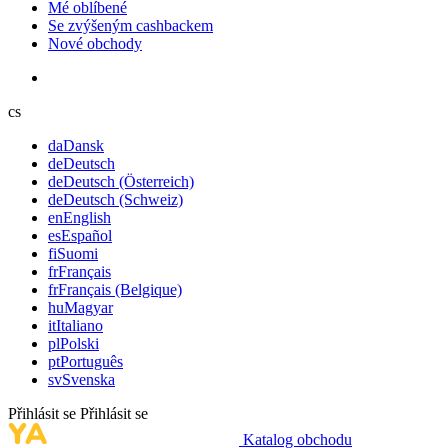
Mé oblíbené
Se zvýšeným cashbackem
Nové obchody
cs
da
Dansk
de
Deutsch
de
Deutsch (Österreich)
de
Deutsch (Schweiz)
en
English
es
Español
fi
Suomi
fr
Français
fr
Français (Belgique)
hu
Magyar
it
Italiano
pl
Polski
pt
Português
sv
Svenska
Přihlásit se
Přihlásit se
Katalog obchodu