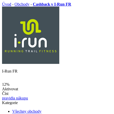
Úvod
-
Obchody
-
Cashback v I-Run FR
I-Run FR
12%
Aktivovat
Číst
pravidla nákupu
Kategorie
Všechny obchody