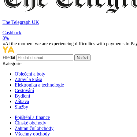
The Telegraph UK
Cashback
8%
«At the moment we are experiencing difficulties with payments to PayP
Hledat
Nalézt
Kategorie
Oblečení a boty
Zdraví a krása
Elektronika a technologie
Cestování
Bydlení
Zábava
Služby
Pojištění a finance
Čínské obchody
Zahraniční obchody
Všechny obchody