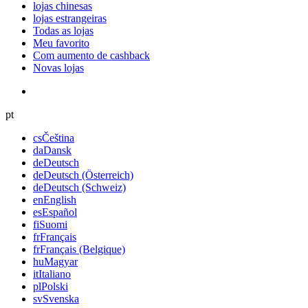
lojas chinesas
lojas estrangeiras
Todas as lojas
Meu favorito
Com aumento de cashback
Novas lojas
pt
cs
Čeština
da
Dansk
de
Deutsch
de
Deutsch (Österreich)
de
Deutsch (Schweiz)
en
English
es
Español
fi
Suomi
fr
Français
fr
Français (Belgique)
hu
Magyar
it
Italiano
pl
Polski
sv
Svenska