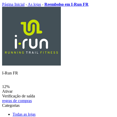
Página Inicial
-
As lojas
-
Reembolso em I-Run FR
I-Run FR
12%
Ativar
Verificação de saída
regras de compras
Categorias
Todas as lojas