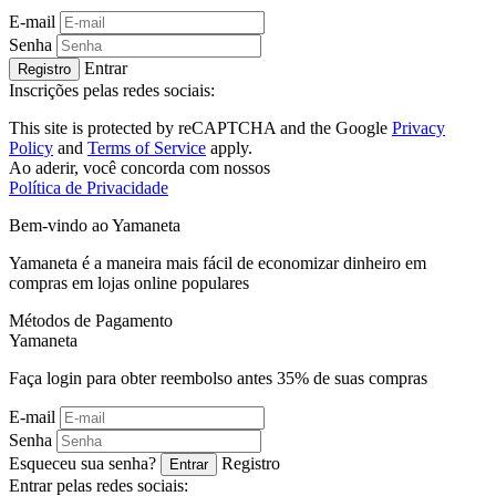
E-mail
Senha
Entrar
Registro
Inscrições pelas redes sociais:
This site is protected by reCAPTCHA and the Google
Privacy
Policy
and
Terms of Service
apply.
Ao aderir, você concorda com nossos
Política de Privacidade
Bem-vindo ao
Ya
maneta
Yamaneta é a maneira mais fácil de economizar dinheiro em
compras em lojas online populares
Métodos de Pagamento
Ya
maneta
Faça login para obter reembolso antes
35%
de suas compras
E-mail
Senha
Esqueceu sua senha?
Registro
Entrar
Entrar pelas redes sociais: