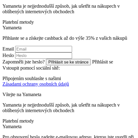
Yamaneta je nejjednodušší způsob, jak ušetřit na nákupech v
oblíbených internetových obchodech
Platební metody
Ya
maneta
Přihlaste se a získejte cashback až do výše
35%
z vašich nákupů
Email
Heslo
Zapomněli jste heslo?
Přihlásit se
Přihlásit se ke stránce
Vstoupit pomocí sociální sítě:
Připojením souhlasíte s našimi
Zásadami ochrany osobních údajů
Vítejte na
Ya
maneta
Yamaneta je nejjednodušší způsob, jak ušetřit na nákupech v
oblíbených internetových obchodech
Platební metody
Ya
maneta
Pro obnovení hesla zadejte e-mailovou adresu, kterou jste uvedli při