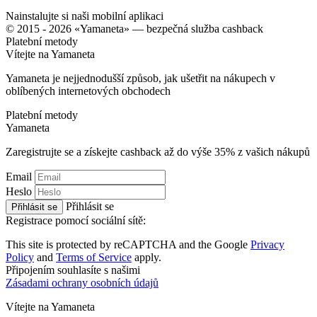
Nainstalujte si naši mobilní aplikaci
© 2015 - 2026 «Yamaneta» —
bezpečná služba cashback
Platební metody
Vítejte na
Ya
maneta
Yamaneta je nejjednodušší způsob, jak ušetřit na nákupech v
oblíbených internetových obchodech
Platební metody
Ya
maneta
Zaregistrujte se a získejte cashback až do výše
35%
z vašich nákupů
Email
Heslo
Přihlásit se
Přihlásit se
Registrace pomocí sociální sítě:
This site is protected by reCAPTCHA and the Google
Privacy
Policy
and
Terms of Service
apply.
Připojením souhlasíte s našimi
Zásadami ochrany osobních údajů
Vítejte na
Ya
maneta