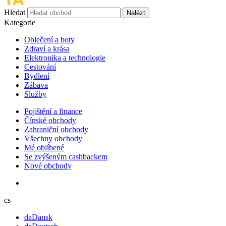
Hledat
Nalézt
Kategorie
Oblečení a boty
Zdraví a krása
Elektronika a technologie
Cestování
Bydlení
Zábava
Služby
Pojištění a finance
Čínské obchody
Zahraniční obchody
Všechny obchody
Mé oblíbené
Se zvýšeným cashbackem
Nové obchody
cs
da
Dansk