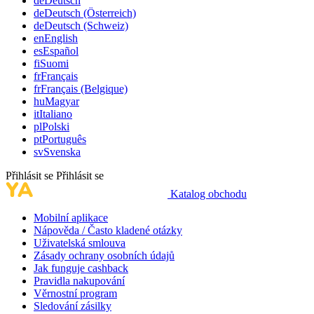
de
Deutsch
de
Deutsch (Österreich)
de
Deutsch (Schweiz)
en
English
es
Español
fi
Suomi
fr
Français
fr
Français (Belgique)
hu
Magyar
it
Italiano
pl
Polski
pt
Português
sv
Svenska
Přihlásit se
Přihlásit se
Katalog obchodu
Mobilní aplikace
Nápověda / Často kladené otázky
Uživatelská smlouva
Zásady ochrany osobních údajů
Jak funguje cashback
Pravidla nakupování
Věrnostní program
Sledování zásilky