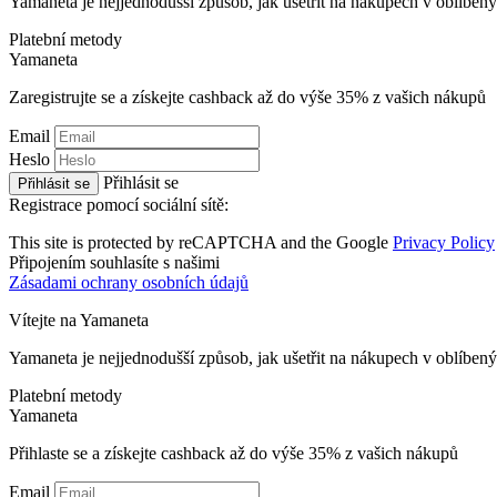
Yamaneta je nejjednodušší způsob, jak ušetřit na nákupech v oblíbe
Platební metody
Ya
maneta
Zaregistrujte se a získejte cashback až do výše
35%
z vašich nákupů
Email
Heslo
Přihlásit se
Přihlásit se
Registrace pomocí sociální sítě:
This site is protected by reCAPTCHA and the Google
Privacy Policy
Připojením souhlasíte s našimi
Zásadami ochrany osobních údajů
Vítejte na
Ya
maneta
Yamaneta je nejjednodušší způsob, jak ušetřit na nákupech v oblíbe
Platební metody
Ya
maneta
Přihlaste se a získejte cashback až do výše
35%
z vašich nákupů
Email