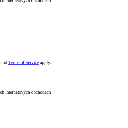
ných internetových obchodech
and
Terms of Service
apply.
ných internetových obchodech