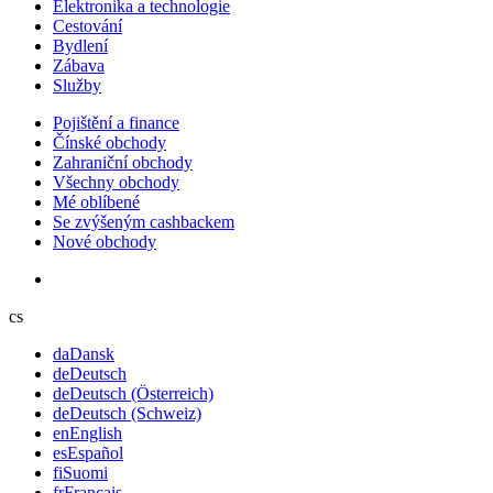
Elektronika a technologie
Cestování
Bydlení
Zábava
Služby
Pojištění a finance
Čínské obchody
Zahraniční obchody
Všechny obchody
Mé oblíbené
Se zvýšeným cashbackem
Nové obchody
cs
da
Dansk
de
Deutsch
de
Deutsch (Österreich)
de
Deutsch (Schweiz)
en
English
es
Español
fi
Suomi
fr
Français