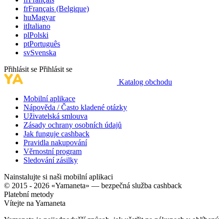
fr
Français (Belgique)
hu
Magyar
it
Italiano
pl
Polski
pt
Português
sv
Svenska
Přihlásit se
Přihlásit se
Katalog obchodu
Mobilní aplikace
Nápověda / Často kladené otázky
Uživatelská smlouva
Zásady ochrany osobních údajů
Jak funguje cashback
Pravidla nakupování
Věrnostní program
Sledování zásilky
Nainstalujte si naši mobilní aplikaci
© 2015 - 2026 «Yamaneta» —
bezpečná služba cashback
Platební metody
Vítejte na
Ya
maneta