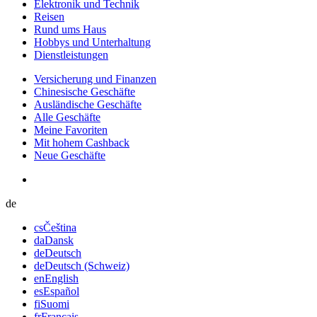
Elektronik und Technik
Reisen
Rund ums Haus
Hobbys und Unterhaltung
Dienstleistungen
Versicherung und Finanzen
Chinesische Geschäfte
Ausländische Geschäfte
Alle Geschäfte
Meine Favoriten
Mit hohem Cashback
Neue Geschäfte
de
cs
Čeština
da
Dansk
de
Deutsch
de
Deutsch (Schweiz)
en
English
es
Español
fi
Suomi
fr
Français