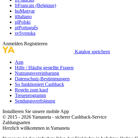
fr
Français (Belgique)
hu
Magyar
it
Italiano
pl
Polski
pt
Português
sv
Svenska
Anmelden
Registrieren
Katalog speichern
App
Hilfe / Häufig gestellte Fragen
Nutzungsvereinbarung
Datenschutz-Bestimmungen
So funktioniert Cashback
Regeln zum kauf
Treueprogramm
Sendungsverfolgung
Installieren Sie unsere mobile App
© 2015 - 2026 Yamaneta -
sicherer Cashback-Service
Zahlungsarten
Herzlich willkommen in
Ya
maneta