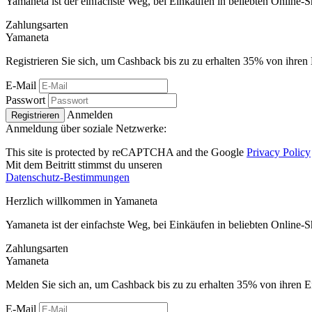
Yamaneta ist der einfachste Weg, bei Einkäufen in beliebten Online-
Zahlungsarten
Ya
maneta
Registrieren Sie sich, um Cashback bis zu zu erhalten
35%
von ihren 
E-Mail
Passwort
Anmelden
Registrieren
Anmeldung über soziale Netzwerke:
This site is protected by reCAPTCHA and the Google
Privacy Policy
Mit dem Beitritt stimmst du unseren
Datenschutz-Bestimmungen
Herzlich willkommen in
Ya
maneta
Yamaneta ist der einfachste Weg, bei Einkäufen in beliebten Online-
Zahlungsarten
Ya
maneta
Melden Sie sich an, um Cashback bis zu zu erhalten
35%
von ihren E
E-Mail