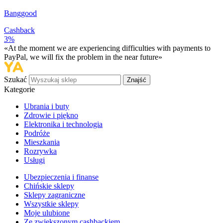
Banggood
Cashback
3%
«At the moment we are experiencing difficulties with payments to
PayPal, we will fix the problem in the near future»
Szukać
Znajść
Kategorie
Ubrania i buty
Zdrowie i piękno
Elektronika i technologia
Podróże
Mieszkania
Rozrywka
Usługi
Ubezpieczenia i finanse
Chińskie sklepy
Sklepy zagraniczne
Wszystkie sklepy
Moje ulubione
Ze zwiększonym cashbackiem