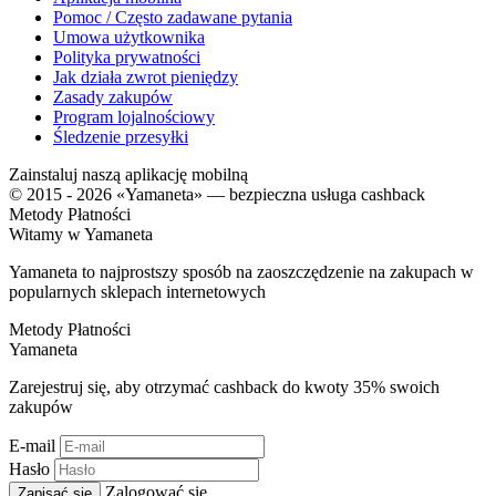
Pomoc / Często zadawane pytania
Umowa użytkownika
Polityka prywatności
Jak działa zwrot pieniędzy
Zasady zakupów
Program lojalnościowy
Śledzenie przesyłki
Zainstaluj naszą aplikację mobilną
© 2015 - 2026 «Yamaneta» —
bezpieczna usługa cashback
Metody Płatności
Witamy w
Ya
maneta
Yamaneta to najprostszy sposób na zaoszczędzenie na zakupach w
popularnych sklepach internetowych
Metody Płatności
Ya
maneta
Zarejestruj się, aby otrzymać cashback do kwoty
35%
swoich
zakupów
E-mail
Hasło
Zalogować się
Zapisać się