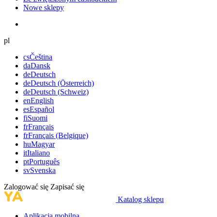
Nowe sklepy
pl
cs
Čeština
da
Dansk
de
Deutsch
de
Deutsch (Österreich)
de
Deutsch (Schweiz)
en
English
es
Español
fi
Suomi
fr
Français
fr
Français (Belgique)
hu
Magyar
it
Italiano
pt
Português
sv
Svenska
Zalogować się
Zapisać się
Katalog sklepu
Aplikacja mobilna