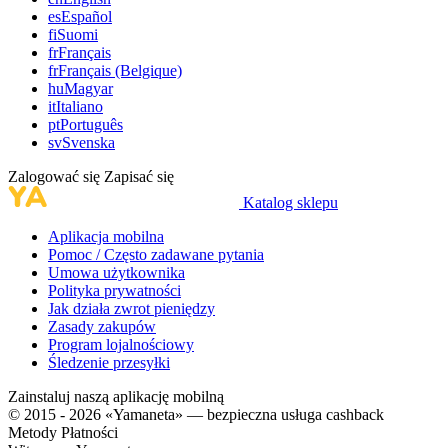
es
Español
fi
Suomi
fr
Français
fr
Français (Belgique)
hu
Magyar
it
Italiano
pt
Português
sv
Svenska
Zalogować się
Zapisać się
Katalog sklepu
Aplikacja mobilna
Pomoc / Często zadawane pytania
Umowa użytkownika
Polityka prywatności
Jak działa zwrot pieniędzy
Zasady zakupów
Program lojalnościowy
Śledzenie przesyłki
Zainstaluj naszą aplikację mobilną
© 2015 - 2026 «Yamaneta» —
bezpieczna usługa cashback
Metody Płatności