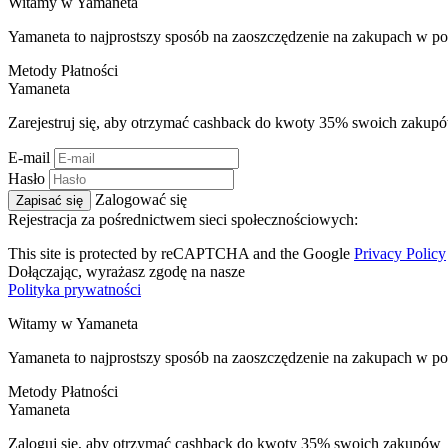
Witamy w
Ya
maneta
Yamaneta to najprostszy sposób na zaoszczędzenie na zakupach w po
Metody Płatności
Ya
maneta
Zarejestruj się, aby otrzymać cashback do kwoty
35%
swoich zakup
E-mail
Hasło
Zalogować się
Zapisać się
Rejestracja za pośrednictwem sieci społecznościowych:
This site is protected by reCAPTCHA and the Google
Privacy Policy
Dołączając, wyrażasz zgodę na nasze
Polityka prywatności
Witamy w
Ya
maneta
Yamaneta to najprostszy sposób na zaoszczędzenie na zakupach w po
Metody Płatności
Ya
maneta
Zaloguj się, aby otrzymać cashback do kwoty
35%
swoich zakupów