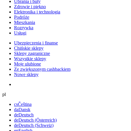
Ubrania i buty
Zdrowie i piękno
Elektronika i technologia
Podróże
Mieszkania
Rozrywka
Usługi
Ubezpieczenia i finanse
Chińskie sklepy
Sklepy zagraniczne
Wszystkie sklepy
Moje ulubione
Ze zwiększonym cashbackiem
Nowe sklepy
pl
cs
Čeština
da
Dansk
de
Deutsch
de
Deutsch (Österreich)
de
Deutsch (Schweiz)
en
English