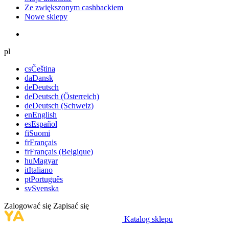
Ze zwiększonym cashbackiem
Nowe sklepy
pl
cs
Čeština
da
Dansk
de
Deutsch
de
Deutsch (Österreich)
de
Deutsch (Schweiz)
en
English
es
Español
fi
Suomi
fr
Français
fr
Français (Belgique)
hu
Magyar
it
Italiano
pt
Português
sv
Svenska
Zalogować się
Zapisać się
Katalog sklepu