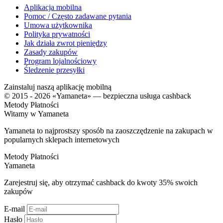
Aplikacja mobilna
Pomoc / Często zadawane pytania
Umowa użytkownika
Polityka prywatności
Jak działa zwrot pieniędzy
Zasady zakupów
Program lojalnościowy
Śledzenie przesyłki
Zainstaluj naszą aplikację mobilną
© 2015 - 2026 «Yamaneta» —
bezpieczna usługa cashback
Metody Płatności
Witamy w
Ya
maneta
Yamaneta to najprostszy sposób na zaoszczędzenie na zakupach w
popularnych sklepach internetowych
Metody Płatności
Ya
maneta
Zarejestruj się, aby otrzymać cashback do kwoty
35%
swoich
zakupów
E-mail
Hasło