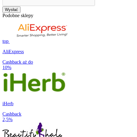
Wysłać
Podobne sklepy
top
AliExpress
Cashback aż do
10%
iHerb
Cashback
2,5%