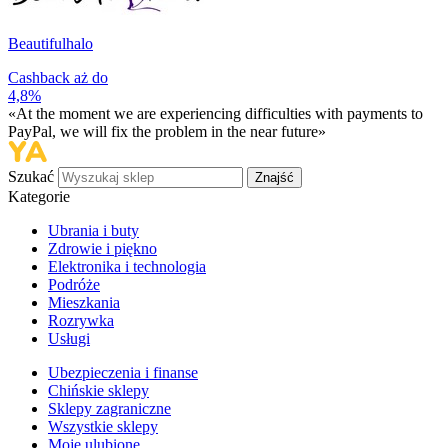
Beautifulhalo
Cashback aż do
4,8%
«At the moment we are experiencing difficulties with payments to
PayPal, we will fix the problem in the near future»
Szukać
Znajść
Kategorie
Ubrania i buty
Zdrowie i piękno
Elektronika i technologia
Podróże
Mieszkania
Rozrywka
Usługi
Ubezpieczenia i finanse
Chińskie sklepy
Sklepy zagraniczne
Wszystkie sklepy
Moje ulubione