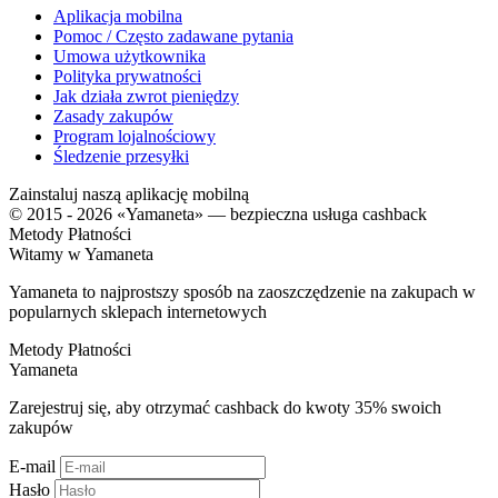
Aplikacja mobilna
Pomoc / Często zadawane pytania
Umowa użytkownika
Polityka prywatności
Jak działa zwrot pieniędzy
Zasady zakupów
Program lojalnościowy
Śledzenie przesyłki
Zainstaluj naszą aplikację mobilną
© 2015 - 2026 «Yamaneta» —
bezpieczna usługa cashback
Metody Płatności
Witamy w
Ya
maneta
Yamaneta to najprostszy sposób na zaoszczędzenie na zakupach w
popularnych sklepach internetowych
Metody Płatności
Ya
maneta
Zarejestruj się, aby otrzymać cashback do kwoty
35%
swoich
zakupów
E-mail
Hasło