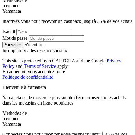
Méthodes de
payement
Ya
maneta
Inscrivez-vous pour recevoir un cashback jusqu'à
35%
de vos achats
E-mail
Mot de passe
S'identifier
S'inscrire
Inscription via les réseaux sociaux:
This site is protected by reCAPTCHA and the Google
Privacy
Policy
and
Terms of Service
apply.
En adhérant, vous acceptez notre
Politique de confidentialité
Bienvenue à
Ya
maneta
Yamaneta est le moyen le plus simple d'économiser sur les achats
dans les magasins en ligne populaires
Méthodes de
payement
Ya
maneta
Connectez-vous pour recevoir votre cashback jusqu'à
35%
de vos