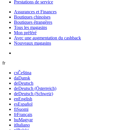
Prestations de service
Assurances et Finances
Boutiques chinoises
Boutiques étrangères
Tous les magasins
Mon préféré
Avec une augmentation du cashback
Nouveaux magasins
fr
cs
Čeština
da
Dansk
de
Deutsch
de
Deutsch (Österreich)
de
Deutsch (Schweiz)
en
English
es
Español
fi
Suomi
fr
Français
hu
Magyar
it
Italiano