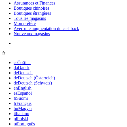
Assurances et Finances
Boutiques chinoises
Boutiques étrangères
Tous les magasins
Mon préféré
Avec une augmentation du cashback
Nouveaux magasins
fr
cs
Čeština
da
Dansk
de
Deutsch
de
Deutsch (Österreich)
de
Deutsch (Schweiz)
en
English
es
Español
fi
Suomi
fr
Français
hu
Magyar
it
Italiano
pl
Polski
pt
Português