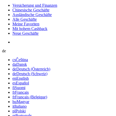
Versicherung und Finanzen
Chinesische Geschäfte
Ausländische Geschäfte
Alle Geschäfte
Meine Favoriten
Mit hohem Cashback
Neue Geschäfte
de
cs
Čeština
da
Dansk
de
Deutsch (Österreich)
de
Deutsch (Schweiz)
en
English
es
Español
fi
Suomi
fr
Français
fr
Français (Belgique)
hu
Magyar
it
Italiano
pl
Polski
pt
Português