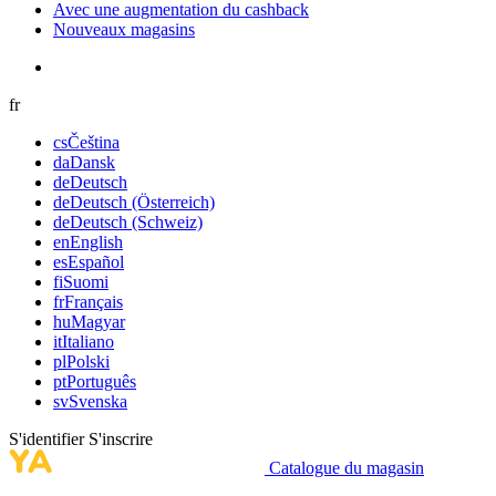
Avec une augmentation du cashback
Nouveaux magasins
fr
cs
Čeština
da
Dansk
de
Deutsch
de
Deutsch (Österreich)
de
Deutsch (Schweiz)
en
English
es
Español
fi
Suomi
fr
Français
hu
Magyar
it
Italiano
pl
Polski
pt
Português
sv
Svenska
S'identifier
S'inscrire
Catalogue du magasin