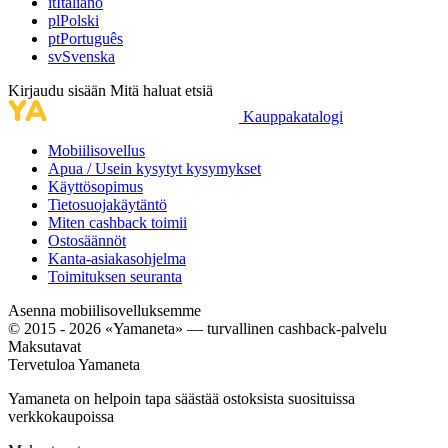
it
Italiano
pl
Polski
pt
Português
sv
Svenska
Kirjaudu sisään
Mitä haluat etsiä
Kauppakatalogi
Mobiilisovellus
Apua / Usein kysytyt kysymykset
Käyttösopimus
Tietosuojakäytäntö
Miten cashback toimii
Ostosäännöt
Kanta-asiakasohjelma
Toimituksen seuranta
Asenna mobiilisovelluksemme
© 2015 - 2026 «Yamaneta» —
turvallinen cashback-palvelu
Maksutavat
Tervetuloa
Ya
maneta
Yamaneta on helpoin tapa säästää ostoksista suosituissa
verkkokaupoissa