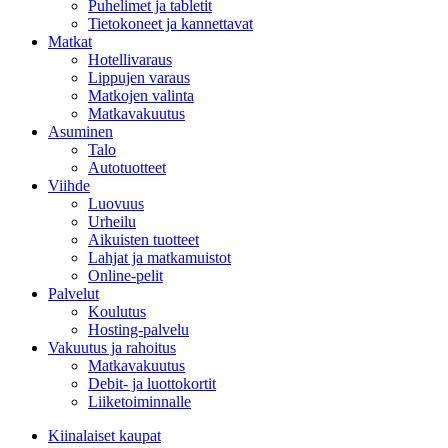
Puhelimet ja tabletit
Tietokoneet ja kannettavat
Matkat
Hotellivaraus
Lippujen varaus
Matkojen valinta
Matkavakuutus
Asuminen
Talo
Autotuotteet
Viihde
Luovuus
Urheilu
Aikuisten tuotteet
Lahjat ja matkamuistot
Online-pelit
Palvelut
Koulutus
Hosting-palvelu
Vakuutus ja rahoitus
Matkavakuutus
Debit- ja luottokortit
Liiketoiminnalle
Kiinalaiset kaupat