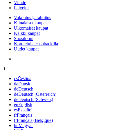
Viihde
Palvelut
Vakuutus ja rahoitus
Kiinalaiset kaupat
Ulkomaiset kaupat
Kaikki kaupat
Suosikkini
Korotetulla cashbackilla
Uudet kaupat
fi
cs
Čeština
da
Dansk
de
Deutsch
de
Deutsch (Österreich)
de
Deutsch (Schweiz)
en
English
es
Español
fr
Français
fr
Français (Belgique)
hu
Magyar