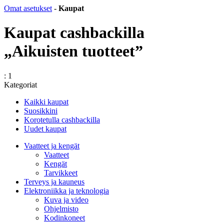
Omat asetukset
-
Kaupat
Kaupat cashbackilla
„Aikuisten tuotteet”
: 1
Kategoriat
Kaikki kaupat
Suosikkini
Korotetulla cashbackilla
Uudet kaupat
Vaatteet ja kengät
Vaatteet
Kengät
Tarvikkeet
Terveys ja kauneus
Elektroniikka ja teknologia
Kuva ja video
Ohjelmisto
Kodinkoneet