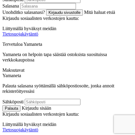
Salasana
Unohditko salasanasi?
Mitä haluat etsiä
Kirjaudu sivustolle
Kirjaudu sosiaalisten verkostojen kautta:
Liittymällä hyväksyt meidän
Tietosuojakäytäntö
Tervetuloa
Ya
maneta
Yamaneta on helpoin tapa säästää ostoksista suosituissa
verkkokaupoissa
Maksutavat
Ya
maneta
Palauta salasana syöttämällä sähköpostiosoite, jonka annoit
rekisteröityessäsi
Sähköposti
Kirjaudu sisään
Palauta
Kirjaudu sosiaalisten verkostojen kautta:
Liittymällä hyväksyt meidän
Tietosuojakäytäntö