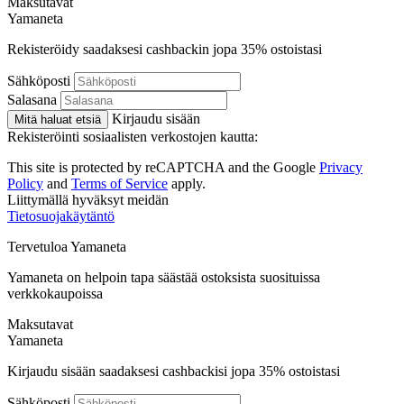
Maksutavat
Ya
maneta
Rekisteröidy saadaksesi cashbackin jopa
35%
ostoistasi
Sähköposti
Salasana
Kirjaudu sisään
Mitä haluat etsiä
Rekisteröinti sosiaalisten verkostojen kautta:
This site is protected by reCAPTCHA and the Google
Privacy
Policy
and
Terms of Service
apply.
Liittymällä hyväksyt meidän
Tietosuojakäytäntö
Tervetuloa
Ya
maneta
Yamaneta on helpoin tapa säästää ostoksista suosituissa
verkkokaupoissa
Maksutavat
Ya
maneta
Kirjaudu sisään saadaksesi cashbackisi jopa
35%
ostoistasi
Sähköposti