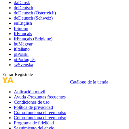
da
Dansk
de
Deutsch
de
Deutsch (Österreich)
de
Deutsch (Schweiz)
en
English
fi
Suomi
fr
Français
fr
Français (Belgique)
hu
Magyar
it
Italiano
pl
Polski
pt
Português
sv
Svenska
Entrar
Regístrate
Catálogo de la tienda
Aplicación movil
Ayuda /Preguntas frecuentes
Condiciones de uso
Política de privacidad
Cómo funciona el reembolso
Cómo funciona el reembolso
Programa de fidelidad
Seguimiento del envío