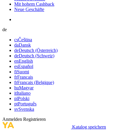
Mit hohem Cashback
Neue Geschäfte
de
cs
Čeština
da
Dansk
de
Deutsch (Österreich)
de
Deutsch (Schweiz)
en
English
es
Español
fi
Suomi
fr
Français
fr
Français (Belgique)
hu
Magyar
it
Italiano
pl
Polski
pt
Português
sv
Svenska
Anmelden
Registrieren
Katalog speichern