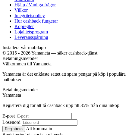
Hjälp / Vanliga frågor
Villkor
Integritetspolicy
Hur cashback fungerar
Köpregler
Lojalitetsprogram
Leveransspårning
Installera vår mobilapp
© 2015 - 2026 Yamaneta —
säker cashback-tjänst
Betalningsmetoder
Välkommen till
Ya
maneta
Yamaneta är det enklaste sättet att spara pengar på köp i populära
nätbutiker
Betalningsmetoder
Ya
maneta
Registrera dig för att få cashback upp till
35%
från dina inköp
E-post
Lösenord
Att komma in
Registrera
Registrering via sociala nätverk: