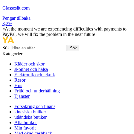
Glasseslit.com
Pengar tillbaka
3,2%
«At the moment we are experiencing difficulties with payments to
PayPal, we will fix the problem in the near future»
Sök
Sök
Kategorier
Kläder och skor
skönhet och hälsa
Elektronik och teknik
Resor
Hus
Fritid och underhållning
Tjänster
Försäkring och finans
kinesiska butiker
utländska butiker
Alla butiker
Min favorit
Med ökad cashback