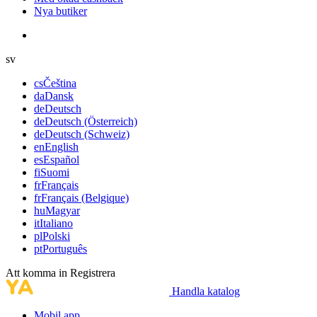
Nya butiker
sv
cs
Čeština
da
Dansk
de
Deutsch
de
Deutsch (Österreich)
de
Deutsch (Schweiz)
en
English
es
Español
fi
Suomi
fr
Français
fr
Français (Belgique)
hu
Magyar
it
Italiano
pl
Polski
pt
Português
Att komma in
Registrera
Handla katalog
Mobil app