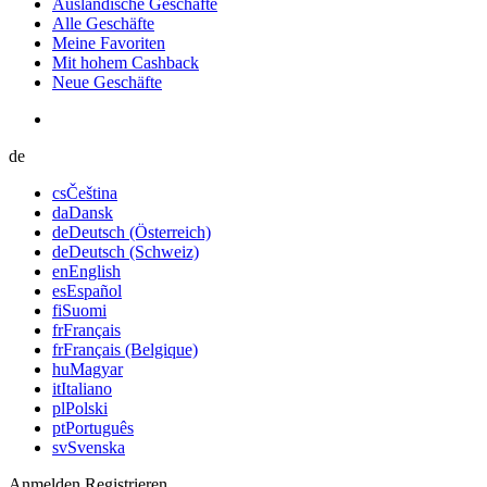
Ausländische Geschäfte
Alle Geschäfte
Meine Favoriten
Mit hohem Cashback
Neue Geschäfte
de
cs
Čeština
da
Dansk
de
Deutsch (Österreich)
de
Deutsch (Schweiz)
en
English
es
Español
fi
Suomi
fr
Français
fr
Français (Belgique)
hu
Magyar
it
Italiano
pl
Polski
pt
Português
sv
Svenska
Anmelden
Registrieren