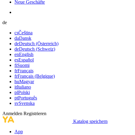
Neue Geschäfte
de
cs
Čeština
da
Dansk
de
Deutsch (Österreich)
de
Deutsch (Schweiz)
en
English
es
Español
fi
Suomi
fr
Français
fr
Français (Belgique)
hu
Magyar
it
Italiano
pl
Polski
pt
Português
sv
Svenska
Anmelden
Registrieren
Katalog speichern
App