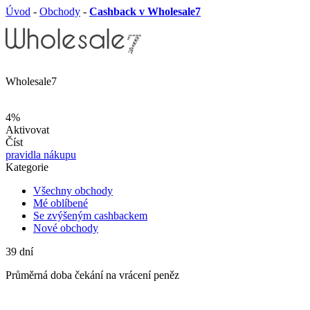
Úvod
-
Obchody
-
Cashback v Wholesale7
Wholesale7
4%
Aktivovat
Číst
pravidla nákupu
Kategorie
Všechny obchody
Mé oblíbené
Se zvýšeným cashbackem
Nové obchody
39
dní
Průměrná
doba čekání na vrácení peněz