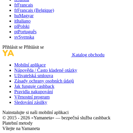
fr
Français
fr
Français (Belgique)
hu
Magyar
it
Italiano
pl
Polski
pt
Português
sv
Svenska
Přihlásit se
Přihlásit se
Katalog obchodu
Mobilní aplikace
Nápověda / Často kladené otázky
Uživatelská smlouva
Zásady ochrany osobních údajů
Jak funguje cashback
Pravidla nakupování
Věrnostní program
Sledování zásilky
Nainstalujte si naši mobilní aplikaci
© 2015 - 2026 «Yamaneta» —
bezpečná služba cashback
Platební metody
Vítejte na
Ya
maneta