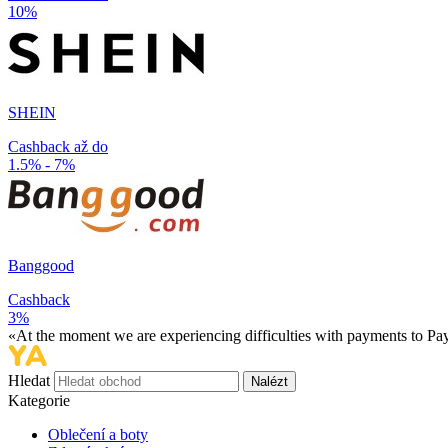
10%
SHEIN
Cashback až do
1.5% - 7%
Banggood
Cashback
3%
«At the moment we are experiencing difficulties with payments to PayP
Hledat
Nalézt
Kategorie
Oblečení a boty