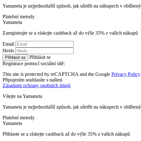
Yamaneta je nejjednodušší způsob, jak ušetřit na nákupech v oblíbe
Platební metody
Ya
maneta
Zaregistrujte se a získejte cashback až do výše
35%
z vašich nákupů
Email
Heslo
Přihlásit se
Přihlásit se
Registrace pomocí sociální sítě:
This site is protected by reCAPTCHA and the Google
Privacy Policy
Připojením souhlasíte s našimi
Zásadami ochrany osobních údajů
Vítejte na
Ya
maneta
Yamaneta je nejjednodušší způsob, jak ušetřit na nákupech v oblíbe
Platební metody
Ya
maneta
Přihlaste se a získejte cashback až do výše
35%
z vašich nákupů