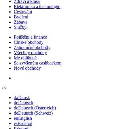
Zdraví a krása
Elektronika a technologie
Cestování
Bydlení
Zábava
Služby
Pojištění a finance
Čínské obchody
Zahraniční obchody
Všechny obchody
Mé oblíbené
Se zvýšeným cashbackem
Nové obchody
cs
da
Dansk
de
Deutsch
de
Deutsch (Österreich)
de
Deutsch (Schweiz)
en
English
es
Español
fi
Suomi