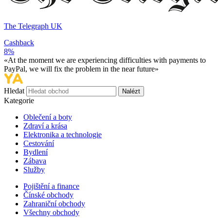
The Telegraph UK
Cashback
8%
«At the moment we are experiencing difficulties with payments to
PayPal, we will fix the problem in the near future»
Hledat
Nalézt
Kategorie
Oblečení a boty
Zdraví a krása
Elektronika a technologie
Cestování
Bydlení
Zábava
Služby
Pojištění a finance
Čínské obchody
Zahraniční obchody
Všechny obchody