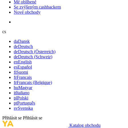
Mé oblíbené
Se zvýšeným cashbackem
Nové obchody
cs
da
Dansk
de
Deutsch
de
Deutsch (Österreich)
de
Deutsch (Schweiz)
en
English
es
Español
fi
Suomi
fr
Français
fr
Français (Belgique)
hu
Magyar
it
Italiano
pl
Polski
pt
Português
sv
Svenska
Přihlásit se
Přihlásit se
Katalog obchodu