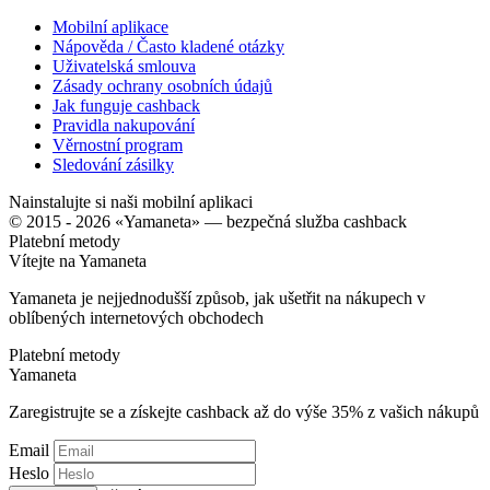
Mobilní aplikace
Nápověda / Často kladené otázky
Uživatelská smlouva
Zásady ochrany osobních údajů
Jak funguje cashback
Pravidla nakupování
Věrnostní program
Sledování zásilky
Nainstalujte si naši mobilní aplikaci
© 2015 - 2026 «Yamaneta» —
bezpečná služba cashback
Platební metody
Vítejte na
Ya
maneta
Yamaneta je nejjednodušší způsob, jak ušetřit na nákupech v
oblíbených internetových obchodech
Platební metody
Ya
maneta
Zaregistrujte se a získejte cashback až do výše
35%
z vašich nákupů
Email
Heslo