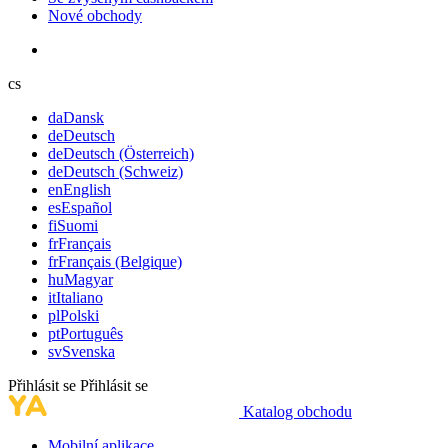
Nové obchody
cs
da
Dansk
de
Deutsch
de
Deutsch (Österreich)
de
Deutsch (Schweiz)
en
English
es
Español
fi
Suomi
fr
Français
fr
Français (Belgique)
hu
Magyar
it
Italiano
pl
Polski
pt
Português
sv
Svenska
Přihlásit se
Přihlásit se
Katalog obchodu
Mobilní aplikace