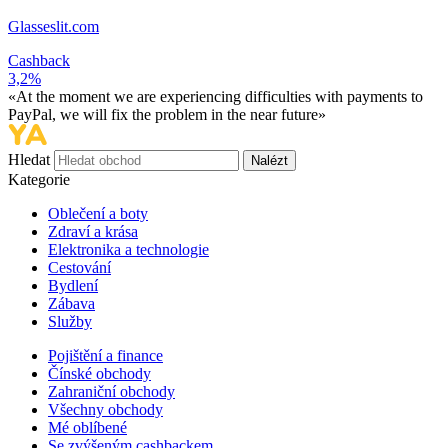
Glasseslit.com
Cashback
3,2%
«At the moment we are experiencing difficulties with payments to
PayPal, we will fix the problem in the near future»
Hledat
Nalézt
Kategorie
Oblečení a boty
Zdraví a krása
Elektronika a technologie
Cestování
Bydlení
Zábava
Služby
Pojištění a finance
Čínské obchody
Zahraniční obchody
Všechny obchody
Mé oblíbené
Se zvýšeným cashbackem