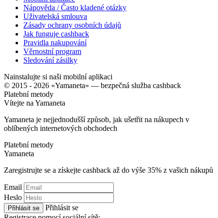
Nápověda / Často kladené otázky
Uživatelská smlouva
Zásady ochrany osobních údajů
Jak funguje cashback
Pravidla nakupování
Věrnostní program
Sledování zásilky
Nainstalujte si naši mobilní aplikaci
© 2015 - 2026 «Yamaneta» —
bezpečná služba cashback
Platební metody
Vítejte na
Ya
maneta
Yamaneta je nejjednodušší způsob, jak ušetřit na nákupech v
oblíbených internetových obchodech
Platební metody
Ya
maneta
Zaregistrujte se a získejte cashback až do výše
35%
z vašich nákupů
Email
Heslo
Přihlásit se
Přihlásit se
Registrace pomocí sociální sítě: