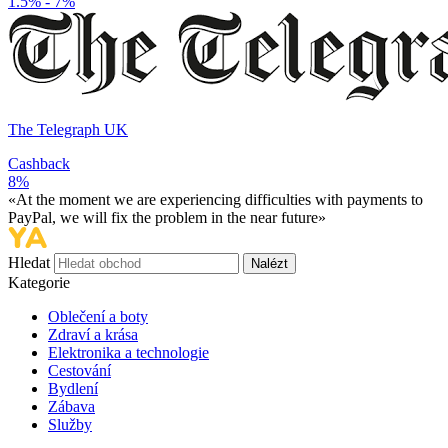
1.5% - 7%
The Telegraph UK
Cashback
8%
«At the moment we are experiencing difficulties with payments to
PayPal, we will fix the problem in the near future»
Hledat
Nalézt
Kategorie
Oblečení a boty
Zdraví a krása
Elektronika a technologie
Cestování
Bydlení
Zábava
Služby