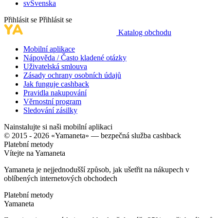
sv
Svenska
Přihlásit se
Přihlásit se
Katalog obchodu
Mobilní aplikace
Nápověda / Často kladené otázky
Uživatelská smlouva
Zásady ochrany osobních údajů
Jak funguje cashback
Pravidla nakupování
Věrnostní program
Sledování zásilky
Nainstalujte si naši mobilní aplikaci
© 2015 - 2026 «Yamaneta» —
bezpečná služba cashback
Platební metody
Vítejte na
Ya
maneta
Yamaneta je nejjednodušší způsob, jak ušetřit na nákupech v
oblíbených internetových obchodech
Platební metody
Ya
maneta