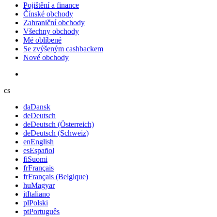
Pojištění a finance
Čínské obchody
Zahraniční obchody
Všechny obchody
Mé oblíbené
Se zvýšeným cashbackem
Nové obchody
cs
da
Dansk
de
Deutsch
de
Deutsch (Österreich)
de
Deutsch (Schweiz)
en
English
es
Español
fi
Suomi
fr
Français
fr
Français (Belgique)
hu
Magyar
it
Italiano
pl
Polski
pt
Português