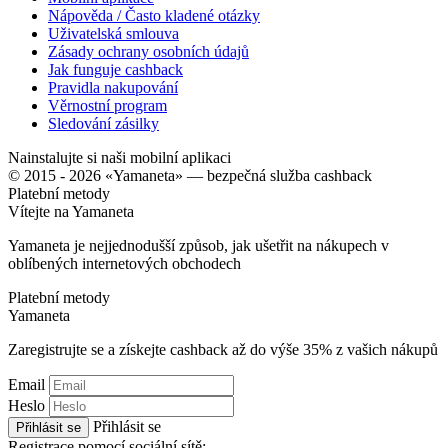
Nápověda / Často kladené otázky
Uživatelská smlouva
Zásady ochrany osobních údajů
Jak funguje cashback
Pravidla nakupování
Věrnostní program
Sledování zásilky
Nainstalujte si naši mobilní aplikaci
© 2015 - 2026 «Yamaneta» —
bezpečná služba cashback
Platební metody
Vítejte na
Ya
maneta
Yamaneta je nejjednodušší způsob, jak ušetřit na nákupech v
oblíbených internetových obchodech
Platební metody
Ya
maneta
Zaregistrujte se a získejte cashback až do výše
35%
z vašich nákupů
Email
Heslo
Přihlásit se
Přihlásit se
Registrace pomocí sociální sítě: