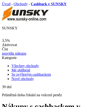
Úvod
-
Obchody
-
Cashback v SUNSKY
SUNSKY
3,5%
Aktivovat
Číst
pravidla nákupu
Kategorie
Všechny obchody
Mé oblíbené
Se zvýšeným cashbackem
Nové obchody
39
dní
Průměrná
doba čekání na vrácení peněz
Nákupy s cashbackem v