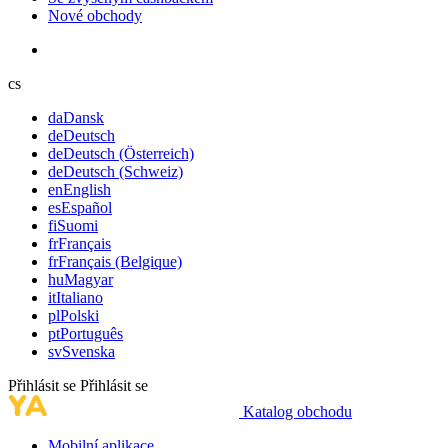
Nové obchody
cs
da
Dansk
de
Deutsch
de
Deutsch (Österreich)
de
Deutsch (Schweiz)
en
English
es
Español
fi
Suomi
fr
Français
fr
Français (Belgique)
hu
Magyar
it
Italiano
pl
Polski
pt
Português
sv
Svenska
Přihlásit se
Přihlásit se
Katalog obchodu
Mobilní aplikace