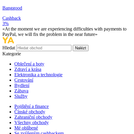
Banggood
Cashback
3%
«At the moment we are experiencing difficulties with payments to
PayPal, we will fix the problem in the near future»
Hledat
Nalézt
Kategorie
Oblečení a boty
Zdraví a krása
Elektronika a technologie
Cestování
Bydlení
Zábava
Služby
Pojištění a finance
Čínské obchody
Zahraniční obchody
Všechny obchody
Mé oblíbené
Se zvýšeným cashbackem