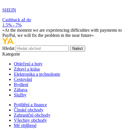
SHEIN
Cashback až do
1.5% - 7%
«At the moment we are experiencing difficulties with payments to
PayPal, we will fix the problem in the near future»
Hledat
Nalézt
Kategorie
Oblečení a boty
Zdraví a krása
Elektronika a technologie
Cestování
Bydlení
Zábava
Služby
Pojištění a finance
Čínské obchody
Zahraniční obchody
Všechny obchody
Mé oblíbené