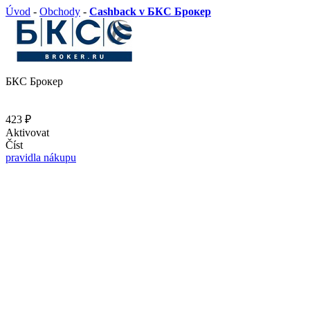
Úvod
-
Obchody
-
Cashback v БКС Брокер
БКС Брокер
423 ₽
Aktivovat
Číst
pravidla nákupu