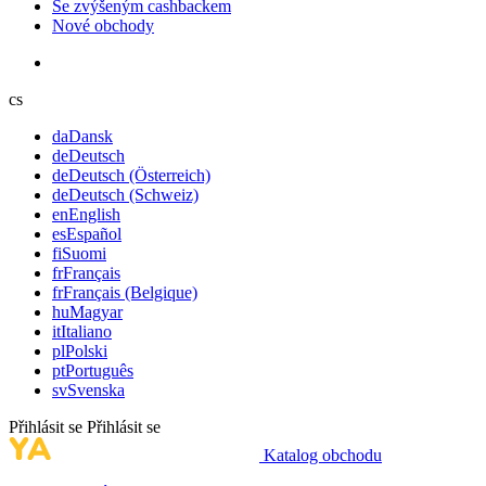
Se zvýšeným cashbackem
Nové obchody
cs
da
Dansk
de
Deutsch
de
Deutsch (Österreich)
de
Deutsch (Schweiz)
en
English
es
Español
fi
Suomi
fr
Français
fr
Français (Belgique)
hu
Magyar
it
Italiano
pl
Polski
pt
Português
sv
Svenska
Přihlásit se
Přihlásit se
Katalog obchodu