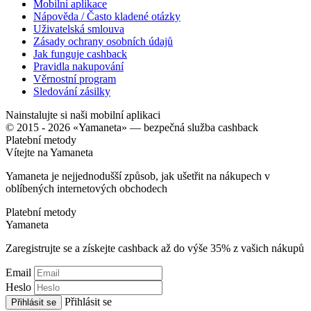
Mobilní aplikace
Nápověda / Často kladené otázky
Uživatelská smlouva
Zásady ochrany osobních údajů
Jak funguje cashback
Pravidla nakupování
Věrnostní program
Sledování zásilky
Nainstalujte si naši mobilní aplikaci
© 2015 - 2026 «Yamaneta» —
bezpečná služba cashback
Platební metody
Vítejte na
Ya
maneta
Yamaneta je nejjednodušší způsob, jak ušetřit na nákupech v
oblíbených internetových obchodech
Platební metody
Ya
maneta
Zaregistrujte se a získejte cashback až do výše
35%
z vašich nákupů
Email
Heslo
Přihlásit se
Přihlásit se