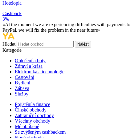
Hotelopia
Cashback
3%
«At the moment we are experiencing difficulties with payments to
PayPal, we will fix the problem in the near future»
Hledat
Nalézt
Kategorie
Oblečení a boty
Zdraví a krása
Elektronika a technologie
Cestování
Bydlení
Zábava
Služby
Pojištění a finance
Čínské obchody
Zahraniční obchody
Všechny obchody
Mé oblíbené
Se zvýšeným cashbackem
Nové obchody