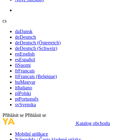
cs
da
Dansk
de
Deutsch
de
Deutsch (Österreich)
de
Deutsch (Schweiz)
en
English
es
Español
fi
Suomi
fr
Français
fr
Français (Belgique)
hu
Magyar
it
Italiano
pl
Polski
pt
Português
sv
Svenska
Přihlásit se
Přihlásit se
Katalog obchodu
Mobilní aplikace
Nápověda / Často kladené otázky