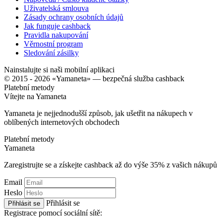
Uživatelská smlouva
Zásady ochrany osobních údajů
Jak funguje cashback
Pravidla nakupování
Věrnostní program
Sledování zásilky
Nainstalujte si naši mobilní aplikaci
© 2015 - 2026 «Yamaneta» —
bezpečná služba cashback
Platební metody
Vítejte na
Ya
maneta
Yamaneta je nejjednodušší způsob, jak ušetřit na nákupech v
oblíbených internetových obchodech
Platební metody
Ya
maneta
Zaregistrujte se a získejte cashback až do výše
35%
z vašich nákupů
Email
Heslo
Přihlásit se
Přihlásit se
Registrace pomocí sociální sítě: