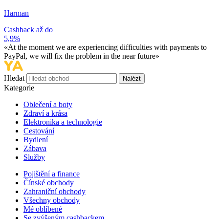
Harman
Cashback až do
5,9%
«At the moment we are experiencing difficulties with payments to
PayPal, we will fix the problem in the near future»
Hledat
Nalézt
Kategorie
Oblečení a boty
Zdraví a krása
Elektronika a technologie
Cestování
Bydlení
Zábava
Služby
Pojištění a finance
Čínské obchody
Zahraniční obchody
Všechny obchody
Mé oblíbené
Se zvýšeným cashbackem