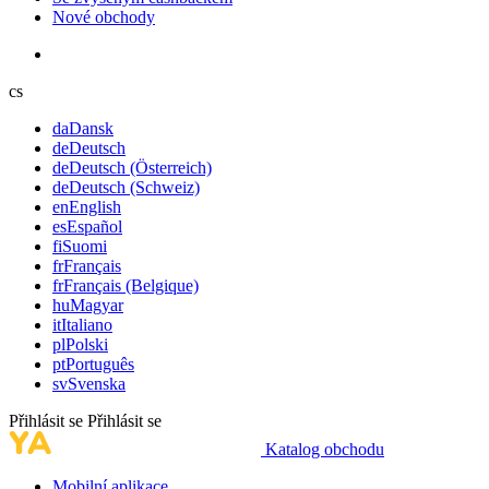
Nové obchody
cs
da
Dansk
de
Deutsch
de
Deutsch (Österreich)
de
Deutsch (Schweiz)
en
English
es
Español
fi
Suomi
fr
Français
fr
Français (Belgique)
hu
Magyar
it
Italiano
pl
Polski
pt
Português
sv
Svenska
Přihlásit se
Přihlásit se
Katalog obchodu
Mobilní aplikace