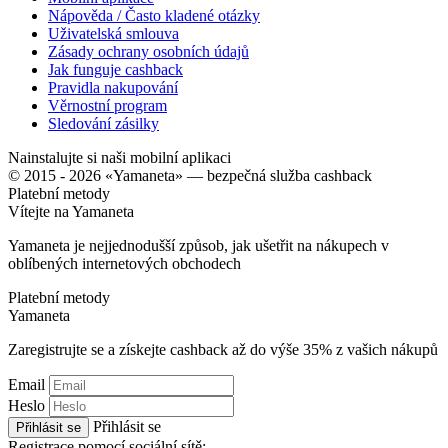
Nápověda / Často kladené otázky
Uživatelská smlouva
Zásady ochrany osobních údajů
Jak funguje cashback
Pravidla nakupování
Věrnostní program
Sledování zásilky
Nainstalujte si naši mobilní aplikaci
© 2015 - 2026 «Yamaneta» —
bezpečná služba cashback
Platební metody
Vítejte na
Ya
maneta
Yamaneta je nejjednodušší způsob, jak ušetřit na nákupech v
oblíbených internetových obchodech
Platební metody
Ya
maneta
Zaregistrujte se a získejte cashback až do výše
35%
z vašich nákupů
Email
Heslo
Přihlásit se
Přihlásit se
Registrace pomocí sociální sítě: