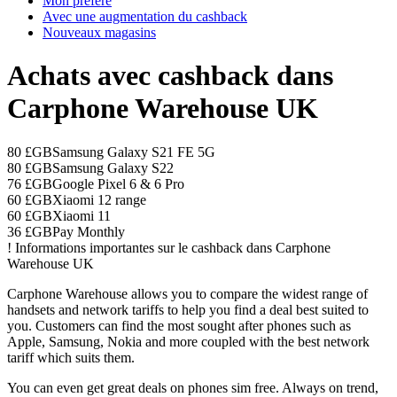
Mon préféré
Avec une augmentation du cashback
Nouveaux magasins
Achats avec cashback dans
Carphone Warehouse UK
80 £GB
Samsung Galaxy S21 FE 5G
80 £GB
Samsung Galaxy S22
76 £GB
Google Pixel 6 & 6 Pro
60 £GB
Xiaomi 12 range
60 £GB
Xiaomi 11
36 £GB
Pay Monthly
!
Informations importantes sur le cashback dans Carphone
Warehouse UK
Carphone Warehouse allows you to compare the widest range of
handsets and network tariffs to help you find a deal best suited to
you. Customers can find the most sought after phones such as
Apple, Samsung, Nokia and more coupled with the best network
tariff which suits them.
You can even get great deals on phones sim free. Always on trend,