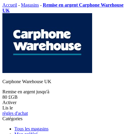
Accueil
-
Magasins
-
Remise en argent Carphone Warehouse
UK
Carphone Warehouse UK
Remise en argent jusqu'à
80 £GB
Activer
Lis le
règles d'achat
Catégories
Tous les magasins