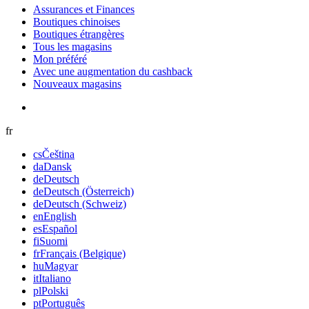
Assurances et Finances
Boutiques chinoises
Boutiques étrangères
Tous les magasins
Mon préféré
Avec une augmentation du cashback
Nouveaux magasins
fr
cs
Čeština
da
Dansk
de
Deutsch
de
Deutsch (Österreich)
de
Deutsch (Schweiz)
en
English
es
Español
fi
Suomi
fr
Français (Belgique)
hu
Magyar
it
Italiano
pl
Polski
pt
Português