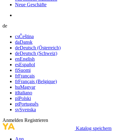
Neue Geschäfte
de
cs
Čeština
da
Dansk
de
Deutsch (Österreich)
de
Deutsch (Schweiz)
en
English
es
Español
fi
Suomi
fr
Français
fr
Français (Belgique)
hu
Magyar
it
Italiano
pl
Polski
pt
Português
sv
Svenska
Anmelden
Registrieren
Katalog speichern
App