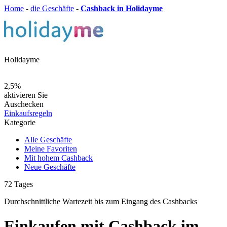
Home
-
die Geschäfte
-
Cashback in Holidayme
Holidayme
2,5%
aktivieren Sie
Auschecken
Einkaufsregeln
Kategorie
Alle Geschäfte
Meine Favoriten
Mit hohem Cashback
Neue Geschäfte
72
Tages
Durchschnittliche Wartezeit
bis zum Eingang des Cashbacks
Einkaufen mit Cashback im