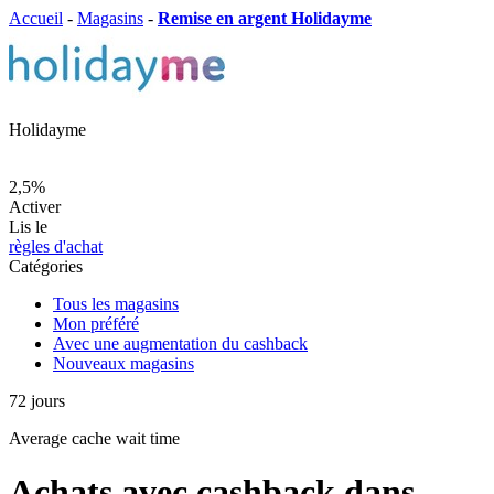
Accueil
-
Magasins
-
Remise en argent Holidayme
Holidayme
2,5%
Activer
Lis le
règles d'achat
Catégories
Tous les magasins
Mon préféré
Avec une augmentation du cashback
Nouveaux magasins
72
jours
Average
cache wait time
Achats avec cashback dans