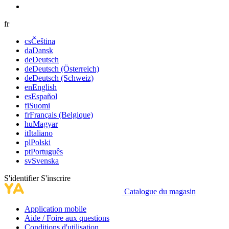
fr
cs
Čeština
da
Dansk
de
Deutsch
de
Deutsch (Österreich)
de
Deutsch (Schweiz)
en
English
es
Español
fi
Suomi
fr
Français (Belgique)
hu
Magyar
it
Italiano
pl
Polski
pt
Português
sv
Svenska
S'identifier
S'inscrire
Catalogue du magasin
Application mobile
Aide / Foire aux questions
Conditions d'utilisation